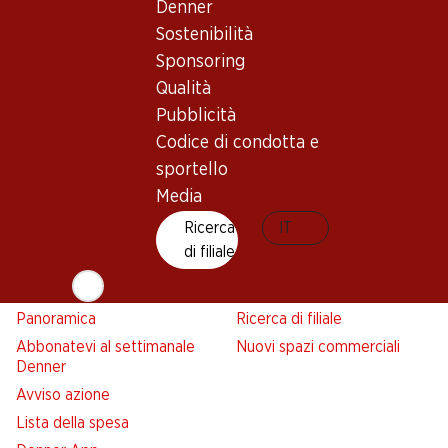
Denner
Sostenibilità
Sponsoring
Newsletter
Qualità
Pubblicità
Con la newsletter di Denner si rimane sempre aggiornati. Si
Codice di condotta e
iscriva adesso!
sportello
Indirizzo e-mail
accedere adesso
Media
Ricerca
IT
di filiale
Servizi
Filiali
Panoramica
Ricerca di filiale
Abbonatevi al settimanale
Nuovi spazi commerciali
Denner
Avviso azione
Lista della spesa