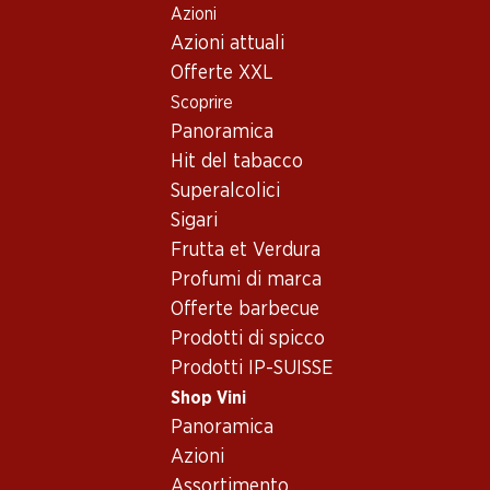
Azioni
Table Of Content
Home
Shop Vini
Vino/champagne
Vino rosso
Andare contenuto principale
Andare all'indice
Passare al menu principale
Azioni attuali
Austria
Vino rosso_old –
Offerte XXL
Scoprire
Proveniente da Austria
Austria
Panoramica
Hit del tabacco
Superalcolici
Sigari
Frutta et Verdura
59.70
Profumi di marca
129.–
Bottiglia: 9.95
Bottiglia: 21.50
Offerte barbecue
Schloss Bockfliess Grüner
Zweigelt Burg Reserve
Veltliner vom Löss
Prodotti di spicco
2023
2025
Prodotti IP-SUISSE
(3)
(46)
Shop Vini
Panoramica
Azioni
Assortimento