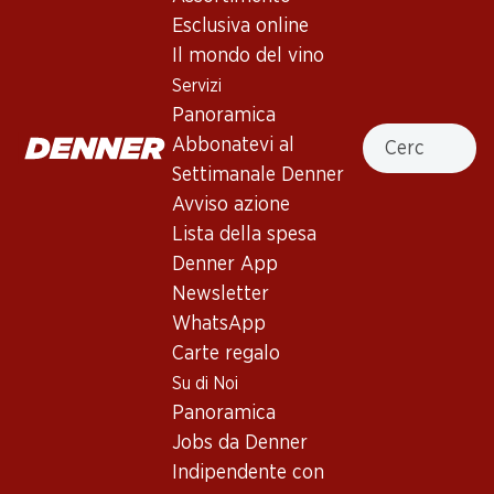
Esclusiva online
Il mondo del vino
Servizi
Panoramica
59.70
47.70
Cercare
Abbonatevi al
Bottiglia: 9.95
Bottiglia: 7.95
Schloss Bockfliess Zweigelt
Landhaus Paul Zweigelt
Settimanale Denner
Cool Paul
2025
Avviso azione
(16)
2025
Lista della spesa
Denner App
Newsletter
WhatsApp
Carte regalo
4 Prodotti
Su di Noi
Panoramica
Jobs da Denner
In alto
Indipendente con