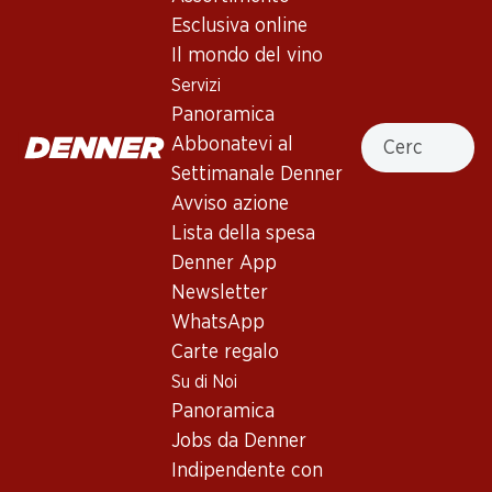
Zweigelt Burg Reserve
Esclusiva online
Il mondo del vino
Vino rosso
,
Austria
,
Bassa Austria
, 2023
Servizi
Rosso rubino scuro e carico. Profumi di ciliegie scure e
Panoramica
Cercare
amarene, aromi fini di spezie e un po' di vaniglia. Pieno al
Abbonatevi al
palato con tannini morbidi e setosi e finale molto persistente.
Settimanale Denner
Avviso azione
129.–
Lista della spesa
Denner App
Prezzo unità: 21.50
Newsletter
à 6 x 75 cl
WhatsApp
Disponibile
Carte regalo
Su di Noi
Panoramica
Jobs da Denner
Indipendente con
Buono a sapersi