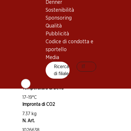
Denner
Sostenibilità
Vitigno
Sponsoring
Zweigelt
Qualità
Tipo di vino
Pubblicità
Vino rosso
Codice di condotta e
Maturità di beva
sportello
3–9 anni
Media
Ricerca
IT
Riconoscimenti
di filiale
Mundus Vini: Best Producer Austria
Temperatura di beva
17–19°C
Impronta di CO2
7.37 kg
N. Art.
1026638