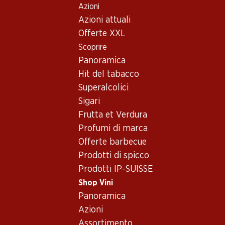
Azioni
Table Of Content
Home
Shop Vini
Vino/champagne
Vino rosso
Andare contenuto principale
Andare all'indice
Passare al menu principale
Azioni attuali
Austria
Bassa Austria
Zweigelt Burg Reserve
Offerte XXL
Scoprire
Panoramica
Hit del tabacco
Superalcolici
Sigari
Frutta et Verdura
Profumi di marca
Offerte barbecue
Prodotti di spicco
Prodotti IP-SUISSE
Shop Vini
Fronte
Retro
Imballaggio
Panoramica
Azioni
4.5
(3)
Assortimento