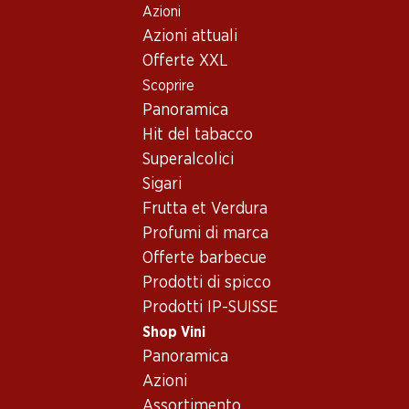
Azioni
Table Of Content
Home
Shop Vini
Assortimento vini
Andare contenuto principale
Andare all'indice
Passare al menu principale
Azioni attuali
Corvinone
Offerte XXL
Scoprire
Corvinone
Panoramica
Esclusiva online!
Hit del tabacco
Superalcolici
95.10
179.70
Sigari
Bottiglia: 15.85
Bottiglia: 29.95
Frutta et Verdura
Bio Monte Zovo Sa’ Solin
Villa Annaberta Private
Ripasso della Valpolicella
Collection Amarone della
Profumi di marca
DOC Superiore
Valpolicella DOCG Riserva
2023
2019
Offerte barbecue
(34)
Prodotti di spicco
Prodotti IP-SUISSE
Shop Vini
Panoramica
Azioni
2 Prodotti
Assortimento