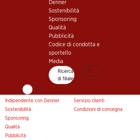
Denner
Denner
Sostenibilità
Avviso azione
Sponsoring
Lista della spesa
Qualità
Denner App
Pubblicità
Newsletter
Codice di condotta e
WhatsApp
sportello
Carte regalo
Media
Ricerca
IT
Su di noi
Aiuto e contatto
di filiale
Panoramica
FAQ
Jobs da Denner
Formulario di contatto
Indipendente con Denner
Servizio clienti
Sostenibilità
Condizioni di consegna
Sponsoring
Qualità
Pubblicità