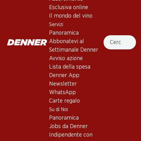
Esclusiva online
Il mondo del vino
In alto
Servizi
Panoramica
Cercare
Abbonatevi al
Settimanale Denner
Newsletter
Avviso azione
Lista della spesa
Con la newsletter di Denner si rimane sempre aggiornati. Si
iscriva adesso!
Denner App
Newsletter
Indirizzo e-mail
accedere adesso
WhatsApp
Carte regalo
Su di Noi
Panoramica
Servizi
Filiali
Jobs da Denner
Panoramica
Ricerca di filiale
Indipendente con
Abbonatevi al settimanale
Nuovi spazi commerciali