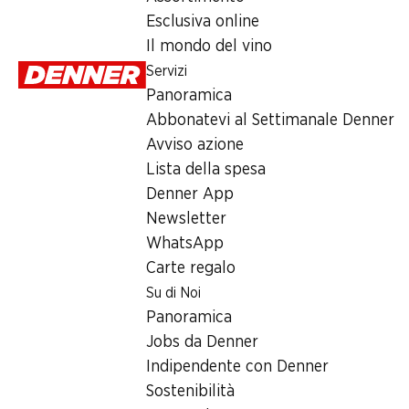
17.95
Esclusiva online
Il mondo del vino
Servizi
Panoramica
Abbonatevi al Settimanale Denner
Avviso azione
Numero articolo
1102506
Lista della spesa
Denner App
Newsletter
WhatsApp
Newsletter
Carte regalo
Con la newsletter di Denner si rimane sempre aggiornati. Si isc
Su di Noi
Panoramica
Indirizzo e-mail
Jobs da Denner
Indipendente con Denner
Sostenibilità