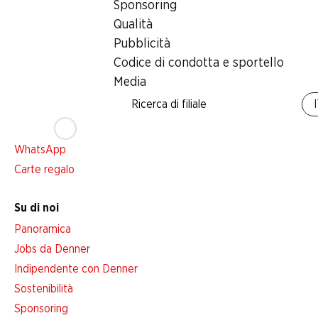
Sponsoring
Servizi
Qualità
Panoramica
Pubblicità
Abbonatevi al settimanale Denner
Codice di condotta e sportello
Avviso azione
Media
Lista della spesa
Ricerca di filiale
Denner App
Newsletter
WhatsApp
Carte regalo
Su di noi
Panoramica
Jobs da Denner
Indipendente con Denner
Sostenibilità
Sponsoring