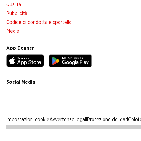
Qualità
Pubblicità
Codice di condotta e sportello
Media
App Denner
Social Media
facebook
instagram
youtube
linkedin
tiktok
Impostazioni cookie
Avvertenze legali
Protezione dei dati
Colof