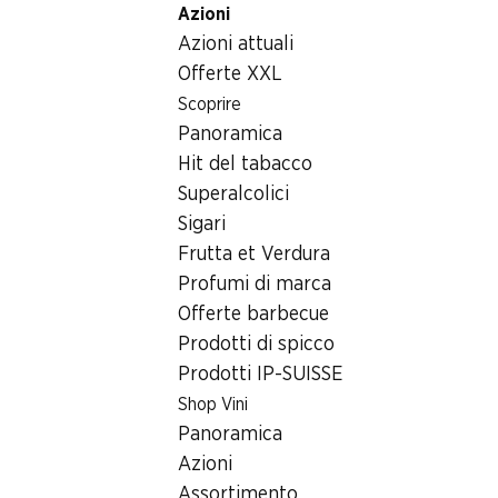
Azioni
Table Of Content
Home
Bevande
Varie
Weekend Espresso Martini
Andare contenuto principale
Andare all'indice
Passare al menu principale
Azioni attuali
Offerte XXL
Scoprire
Panoramica
Hit del tabacco
Superalcolici
Sigari
Frutta et Verdura
Profumi di marca
Offerte barbecue
Prodotti di spicco
Prodotti IP-SUISSE
Weekend Espresso Martini
Shop Vini
Panoramica
14,9% vol., 50 cl
Azioni
Assortimento