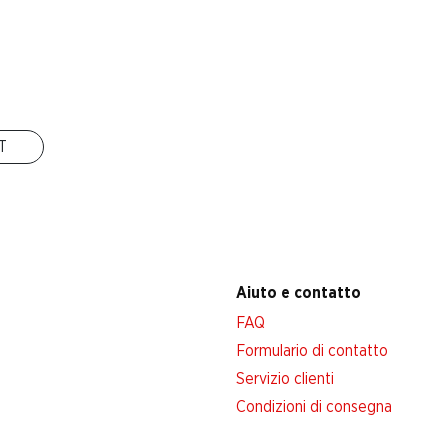
Filiali
Ricerca di filiale
Nuovi spazi commerciali
IT
Aiuto e contatto
FAQ
Formulario di contatto
Servizio clienti
Condizioni di consegna