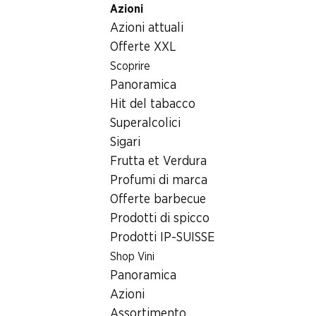
Azioni
Table Of Content
Home
Bevande
Varie
Andare contenuto principale
Andare all'indice
Passare al menu principale
Azioni attuali
Varie
Offerte XXL
Scoprire
Varie
Oops, nessun prodotto disponibile con i criteri selezionati...
Panoramica
Hit del tabacco
Azzeramento del filtro
Superalcolici
Sigari
Frutta et Verdura
Profumi di marca
Newsletter
Offerte barbecue
Prodotti di spicco
Con la newsletter di Denner si rimane sempre aggiornati. Si
Prodotti IP-SUISSE
iscriva adesso!
Shop Vini
Indirizzo e-mail
Panoramica
accedere adesso
Azioni
Assortimento