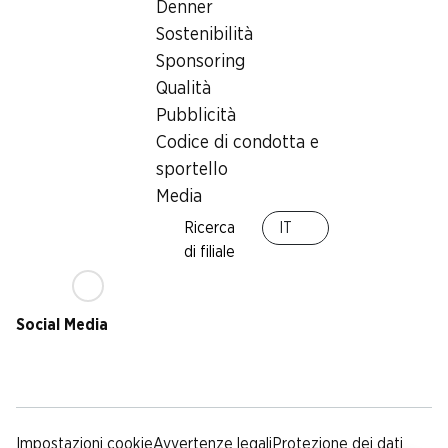
Sostenibilità
Condizioni di consegna
Denner
Sponsoring
Sostenibilità
Qualità
Sponsoring
Pubblicità
Qualità
Codice di condotta e
Pubblicità
sportello
Codice di condotta e
Media
sportello
Media
App Denner
Ricerca
IT
di filiale
Social Media
facebook
instagram
youtube
linkedin
tiktok
Impostazioni cookie
Avvertenze legali
Protezione dei dati