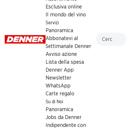
Esclusiva online
Servizi
Filiali
Il mondo del vino
Panoramica
Ricerca di filiale
Servizi
Abbonatevi al settimanale
Nuovi spazi commerciali
Panoramica
Denner
Cercare
Abbonatevi al
Avviso azione
Settimanale Denner
Lista della spesa
Avviso azione
Denner App
Lista della spesa
Newsletter
Denner App
WhatsApp
Newsletter
Carte regalo
WhatsApp
Carte regalo
Su di noi
Aiuto e contatto
Su di Noi
Panoramica
FAQ
Panoramica
Jobs da Denner
Formulario di contatto
Jobs da Denner
Indipendente con Denner
Servizio clienti
Indipendente con