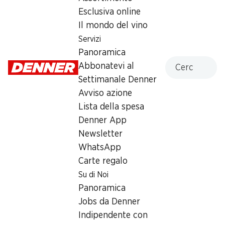
Esclusiva online
Il mondo del vino
Servizi
Panoramica
Numero articolo
1030340
Cercare
Abbonatevi al
Settimanale Denner
Avviso azione
Lista della spesa
Newsletter
Denner App
Newsletter
Con la newsletter di Denner si rimane sempre aggiornati. Si
iscriva adesso!
WhatsApp
Carte regalo
Indirizzo e-mail
accedere adesso
Su di Noi
Panoramica
Jobs da Denner
Indipendente con
Servizi
Filiali