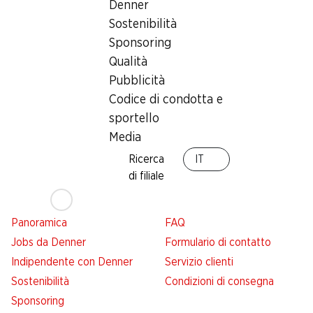
Denner
Panoramica
Ricerca di filiale
Sostenibilità
Abbonatevi al settimanale
Nuovi spazi commerciali
Sponsoring
Denner
Qualità
Avviso azione
Pubblicità
Lista della spesa
Codice di condotta e
Denner App
sportello
Newsletter
Media
WhatsApp
Ricerca
IT
Carte regalo
di filiale
Su di noi
Aiuto e contatto
Panoramica
FAQ
Jobs da Denner
Formulario di contatto
Indipendente con Denner
Servizio clienti
Sostenibilità
Condizioni di consegna
Sponsoring