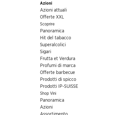
Azioni
Table Of Content
Home
Articoli non alimentari
Varie
Andare contenuto principale
Andare all'indice
Passare al menu principale
Azioni attuali
Snack gatti Würstel deliziosi Winston
Offerte XXL
Scoprire
Panoramica
Hit del tabacco
Superalcolici
Sigari
Frutta et Verdura
Profumi di marca
Snack gatti Würstel deliziosi
Offerte barbecue
Winston
Prodotti di spicco
Prodotti IP-SUISSE
Pollame, Fegato & Erba gatta, 10 pezzi
Shop Vini
Panoramica
1.60
Azioni
Assortimento