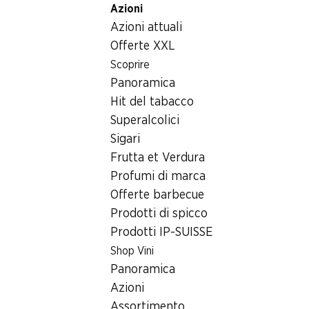
Azioni
Table Of Content
Home
Articoli non alimentari
Varie
Andare contenuto principale
Andare all'indice
Passare al menu principale
Azioni attuali
Varie
Offerte XXL
Scoprire
Varie
Panoramica
Hit del tabacco
Superalcolici
Sigari
Frutta et Verdura
Profumi di marca
Newsletter
Offerte barbecue
Prodotti di spicco
Con la newsletter di Denner si rimane sempre aggiornati. Si isc
Prodotti IP-SUISSE
Indirizzo e-mail
Shop Vini
Panoramica
Azioni
Assortimento