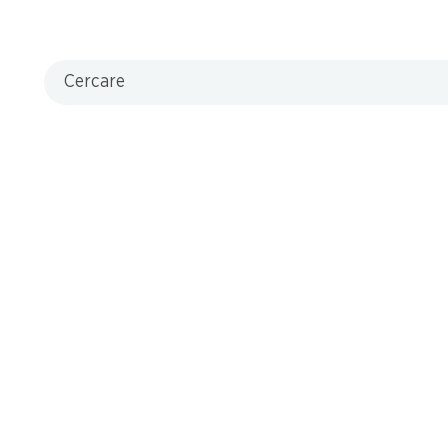
Filiali
Ricerca di filiale
Cercare
Nuovi spazi commerciali
Aiuto e contatto
FAQ
Formulario di contatto
Servizio clienti
Condizioni di consegna