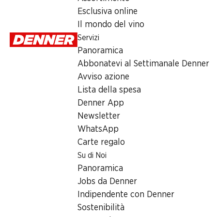
Servizi
Esclusiva online
Panoramica
Il mondo del vino
Abbonatevi al settimanale Denner
Servizi
Avviso azione
Panoramica
Lista della spesa
Abbonatevi al Settimanale Denner
Denner App
Avviso azione
Newsletter
Lista della spesa
WhatsApp
Denner App
Carte regalo
Newsletter
WhatsApp
Su di noi
Carte regalo
Su di Noi
Panoramica
Panoramica
Jobs da Denner
Jobs da Denner
Indipendente con Denner
Indipendente con Denner
Sostenibilità
Sostenibilità
Sponsoring