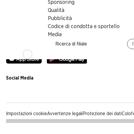
Sponsoring
Qualità
Qualità
Pubblicità
Pubblicità
Codice di condotta e sportello
Codice di condotta e sportello
Media
Media
Ricerca di filiale
App Denner
Social Media
facebook
instagram
youtube
linkedin
tiktok
Impostazioni cookie
Avvertenze legali
Protezione dei dati
Colof