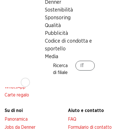
Denner
Sostenibilità
Sponsoring
Servizi
Filiali
Qualità
Panoramica
Ricerca di filiale
Pubblicità
Abbonatevi al settimanale
Codice di condotta e
Nuovi spazi commerciali
Denner
sportello
Avviso azione
Media
Lista della spesa
Ricerca
IT
Denner App
di filiale
Newsletter
WhatsApp
Carte regalo
Su di noi
Aiuto e contatto
Panoramica
FAQ
Jobs da Denner
Formulario di contatto