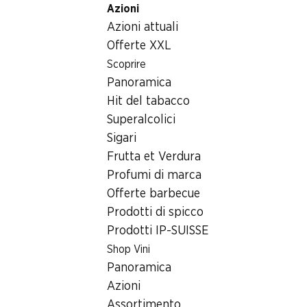
Azioni
Table Of Content
Home
Articoli non alimentari
Varie
Andare contenuto principale
Andare all'indice
Passare al menu principale
Azioni attuali
Cibo per gatti Pollo con piselli e olio di sesamo bio Winston
Offerte XXL
Scoprire
Panoramica
Hit del tabacco
Superalcolici
Sigari
Frutta et Verdura
Profumi di marca
Offerte barbecue
Prodotti di spicco
Prodotti IP-SUISSE
Cibo per gatti Pollo con piselli e
Shop Vini
olio di sesamo bio Winston
Panoramica
Azioni
senza aggiunti di zuccheri e cereali, 100 g
Assortimento