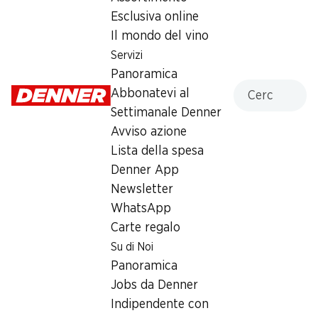
Esclusiva online
–.90
Il mondo del vino
Servizi
Panoramica
Cercare
Abbonatevi al
Settimanale Denner
Label e premi
Avviso azione
Numero articolo
1030343
Lista della spesa
Denner App
Newsletter
WhatsApp
Newsletter
Carte regalo
Su di Noi
Con la newsletter di Denner si rimane sempre aggiornati. Si
Panoramica
iscriva adesso!
Jobs da Denner
Indirizzo e-mail
Indipendente con
accedere adesso