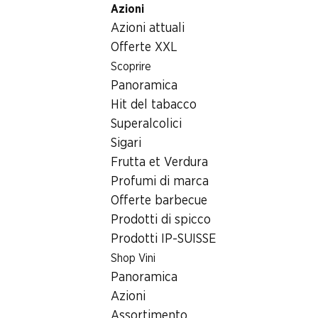
Azioni
Table Of Content
Home
Generi alimentari
Snack/aperitivi
Andare contenuto principale
Andare all'indice
Passare al menu principale
Azioni attuali
Zweifel Original Chips Nature
Offerte XXL
Attenzione, questa offerta non è più valida
Scoprire
Panoramica
Hit del tabacco
Superalcolici
Sigari
Frutta et Verdura
Profumi di marca
Offerte barbecue
Prodotti di spicco
Prodotti IP-SUISSE
Shop Vini
Panoramica
Azioni
Assortimento