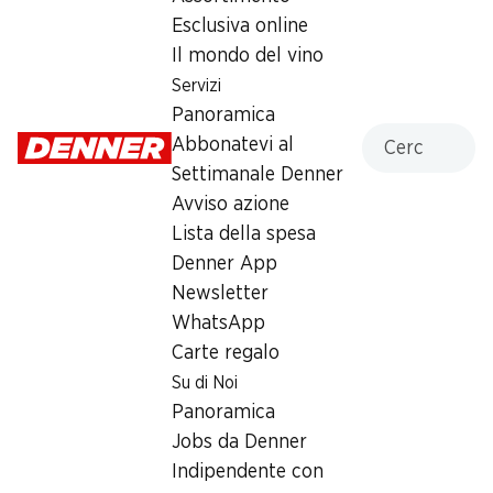
Zweifel Original Chips Nature
Esclusiva online
175 g
Il mondo del vino
Servizi
Panoramica
Cercare
Abbonatevi al
Settimanale Denner
Avviso azione
Label e premi
Lista della spesa
Numero articolo
1020921
Denner App
Newsletter
WhatsApp
Carte regalo
Newsletter
Su di Noi
Panoramica
Con la newsletter di Denner si rimane sempre aggiornati. Si
iscriva adesso!
Jobs da Denner
Indipendente con
Indirizzo e-mail