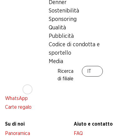
accedere adesso
Denner
Sostenibilità
Sponsoring
Qualità
Servizi
Filiali
Pubblicità
Panoramica
Ricerca di filiale
Codice di condotta e
Abbonatevi al settimanale
Nuovi spazi commerciali
sportello
Denner
Media
Avviso azione
Ricerca
IT
Lista della spesa
di filiale
Denner App
Newsletter
WhatsApp
Carte regalo
Su di noi
Aiuto e contatto
Panoramica
FAQ