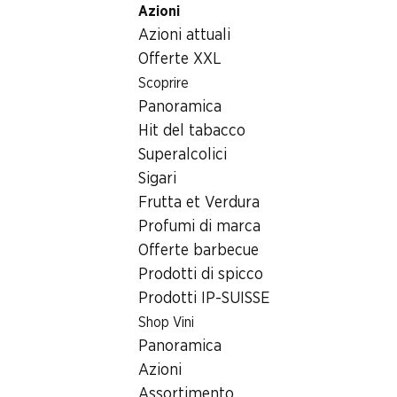
Azioni
Table Of Content
Home
Generi alimentari
Prodotti surgelati
Andare contenuto principale
Andare all'indice
Passare al menu principale
Azioni attuali
Spinaci alla panna IP-SUISSE
Offerte XXL
Scoprire
Panoramica
Hit del tabacco
Superalcolici
Sigari
Frutta et Verdura
Profumi di marca
Offerte barbecue
Prodotti di spicco
Prodotti IP-SUISSE
Shop Vini
Spinaci alla panna IP-SUISSE
Panoramica
Azioni
conditi, 1 kg
Assortimento