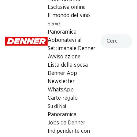
Esclusiva online
4.90
Il mondo del vino
Servizi
Panoramica
Cercare
Abbonatevi al
Settimanale Denner
Label e premi
Avviso azione
Numero articolo
1002000
Lista della spesa
Denner App
Newsletter
Altri clienti hanno acquistato
WhatsApp
Carte regalo
anche
Su di Noi
Panoramica
Jobs da Denner
Indipendente con