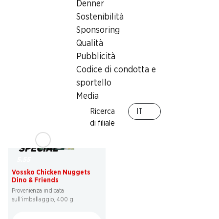
Denner
30%
30%
Sostenibilità
6.95
6.20
invece di 9.95
invece di 8.95
Sponsoring
Gelato Cookie Dough Ben &
Filetti di pangasio Premium
Jerry’s
Silverstar
Qualità
465 ml
Vietnam, 900 g
Pubblicità
Codice di condotta e
sportello
Media
Ricerca
IT
di filiale
SPECIAL
5.55
Vossko Chicken Nuggets
Dino & Friends
Provenienza indicata
sull’imballaggio, 400 g