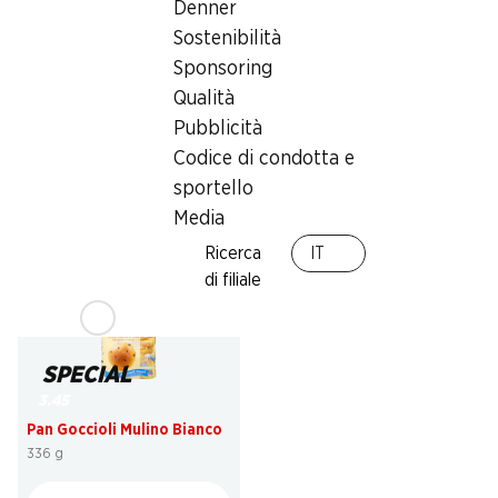
Denner
Sostenibilità
Sponsoring
23%
23%
Qualità
4.95
4.95
invece di 6.50
invece di 6.50
Pubblicità
Mars
Snickers
10 pezzi, 450 g
10 pezzi, 500 g
Codice di condotta e
sportello
Media
Ricerca
IT
di filiale
SPECIAL
3.45
Pan Goccioli Mulino Bianco
336 g