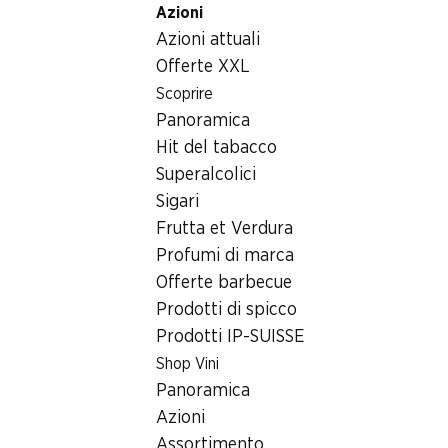
Azioni
Table Of Content
Home
Generi alimentari
Cioccolata/dolci
Andare contenuto principale
Andare all'indice
Passare al menu principale
Azioni attuali
Praline Fémina Cailler
Offerte XXL
Scoprire
Panoramica
Hit del tabacco
Superalcolici
Sigari
Frutta et Verdura
Profumi di marca
Offerte barbecue
Prodotti di spicco
Prodotti IP-SUISSE
Shop Vini
Praline Fémina Cailler
Panoramica
Azioni
127 g
Assortimento