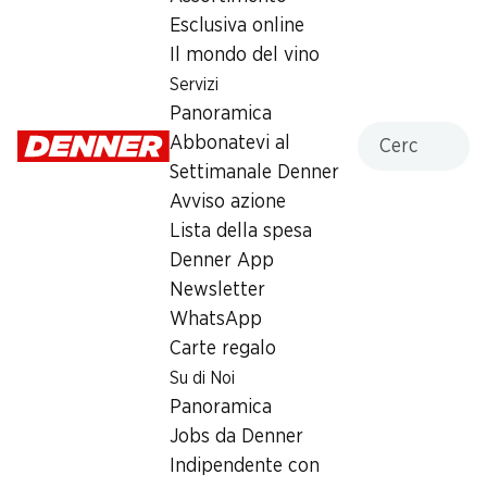
Esclusiva online
SPECIAL
Il mondo del vino
Servizi
9.95
Panoramica
Cercare
Abbonatevi al
Settimanale Denner
Avviso azione
Lista della spesa
Label e premi
Denner App
Numero articolo
1034972
Newsletter
WhatsApp
Carte regalo
Altri clienti hanno acquistato
Su di Noi
anche
Panoramica
Jobs da Denner
Indipendente con