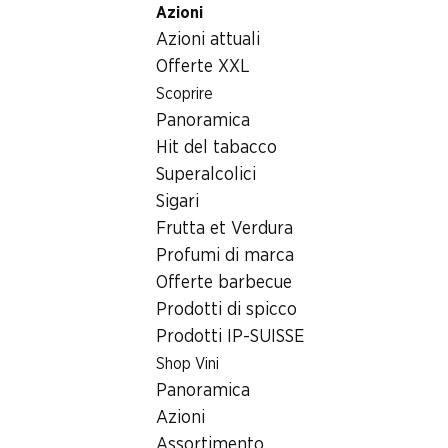
Azioni
Table Of Content
Home
Generi alimentari
Pane/prodotti da forno
Andare contenuto principale
Andare all'indice
Passare al menu principale
Azioni attuali
Panino con farina IP-SUISSE
Offerte XXL
Scoprire
Panoramica
Hit del tabacco
Superalcolici
Sigari
Frutta et Verdura
Panino con farina IP-SUISSE
Profumi di marca
80 g
Offerte barbecue
Prodotti di spicco
–.70
Prodotti IP-SUISSE
Shop Vini
Panoramica
Azioni
Assortimento