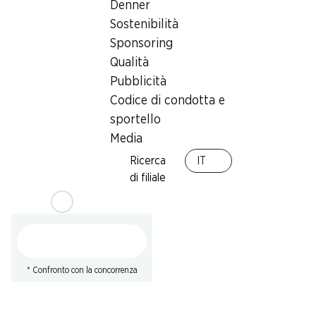
Denner
Sostenibilità
* Non cumulabile con altri buoni e
Sponsoring
sconti speciali.
Qualità
Pubblicità
Codice di condotta e
sportello
Media
34%
Ricerca
IT
10.95
invece di 16.80
*
di filiale
Biscotti ai cereali Petite
Pause Roland
assortiti, 630 g
* Confronto con la concorrenza