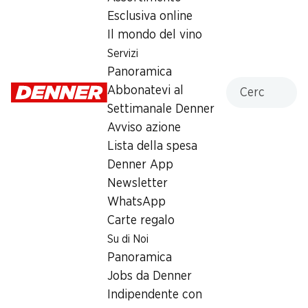
Esclusiva online
Label e premi
Il mondo del vino
Numero articolo
1100771
Servizi
Panoramica
Cercare
Abbonatevi al
Altri clienti hanno acquistato
Settimanale Denner
anche
Avviso azione
Lista della spesa
Denner App
Newsletter
WhatsApp
Carte regalo
35%
30%
da 2 pezzi
Su di Noi
–.45
invece di –.70
*
1.60
invece di 2.30
Panoramica
Michetta con farina IP-
Pane della sera IP-SUISSE
SUISSE
Jobs da Denner
80 g
300 g
Indipendente con