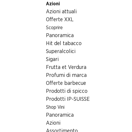
Azioni
Table Of Content
Home
Generi alimentari
Cioccolata/dolci
Andare contenuto principale
Andare all'indice
Passare al menu principale
Azioni attuali
Ovetti di cioccolato Lindor Lindt
Offerte XXL
Scoprire
Panoramica
Hit del tabacco
Superalcolici
Sigari
Frutta et Verdura
Profumi di marca
Offerte barbecue
Prodotti di spicco
Prodotti IP-SUISSE
Shop Vini
Ovetti di cioccolato Lindor Lindt
Panoramica
Azioni
assortiti, 460 g
Assortimento