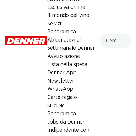
Esclusiva online
SPECIAL
Il mondo del vino
Servizi
14.95
Panoramica
Cercare
Abbonatevi al
Settimanale Denner
Avviso azione
Lista della spesa
Numero articolo
1021413
Denner App
Newsletter
WhatsApp
Altri clienti hanno acquistato
Carte regalo
anche
Su di Noi
Panoramica
Jobs da Denner
Indipendente con