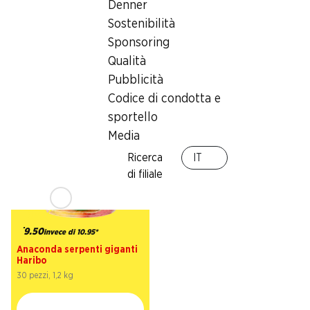
Denner
Sostenibilità
23%
23%
Sponsoring
4.95
4.95
invece di 6.50
invece di 6.50
Qualità
Mars
Snickers
10 pezzi, 450 g
10 pezzi, 500 g
Pubblicità
Codice di condotta e
sportello
Media
Ricerca
IT
di filiale
13%
9.50
invece di 10.95
*
Anaconda serpenti giganti
Haribo
30 pezzi, 1,2 kg