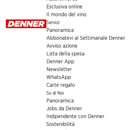
4.–
Esclusiva online
Il mondo del vino
Servizi
Panoramica
Abbonatevi al Settimanale Denner
Avviso azione
Label e premi
Lista della spesa
Numero articolo
1100619
Denner App
Newsletter
WhatsApp
Altri clienti hanno acquistato an
Carte regalo
Su di Noi
Panoramica
Jobs da Denner
Indipendente con Denner
SPECIA
30%
30%
Sostenibilità
5.55
6.20
6.95
invece di 8.95
invece di 9.95