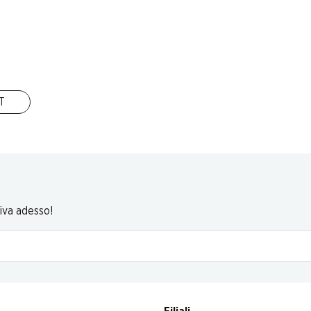
en
 &
cata
, 400 g
IT
riva adesso!