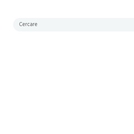
Cercare
che
L