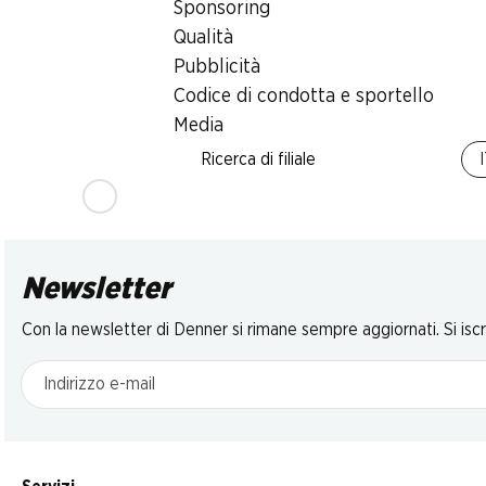
Sponsoring
Vossko Chick
Filetti di pangasio
Gelato Cookie
Nuggets Dino
Premium Silverstar
Dough Ben & Jerry’s
Qualità
Friends
Provenienza indi
Vietnam, 900 g
465 ml
Pubblicità
sull’imballaggio
Codice di condotta e sportello
Media
Ricerca di filiale
Newsletter
Con la newsletter di Denner si rimane sempre aggiornati. Si isc
Indirizzo e-mail