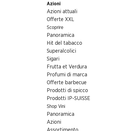
Azioni
Table Of Content
Home
Generi alimentari
Prodotti surgelati
Mini corn
Andare contenuto principale
Andare all'indice
Passare al menu principale
Azioni attuali
Offerte XXL
Scoprire
Panoramica
Hit del tabacco
Superalcolici
Sigari
Frutta et Verdura
Profumi di marca
Offerte barbecue
Prodotti di spicco
Prodotti IP-SUISSE
Mini cornetti Denner
Shop Vini
Panoramica
Vaniglia & Cioccolato, 12 x 28 ml
Azioni
Assortimento