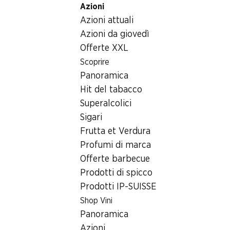
Azioni
Table Of Content
Home
Generi alimentari
Prodotti surgelati
Andare contenuto principale
Andare all'indice
Passare al menu principale
Azioni attuali
Gelato Denner
Azioni da giovedì
Offerte XXL
Scoprire
Panoramica
Hit del tabacco
Superalcolici
Sigari
Frutta et Verdura
Profumi di marca
Offerte barbecue
Prodotti di spicco
Prodotti IP-SUISSE
Gelato Denner
Shop Vini
Vaniglia, alla panna, 10 x 10 x 57 ml
Panoramica
Azioni