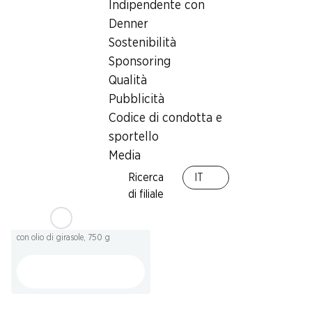
Indipendente con
Vossko Chicken Nuggets
Filetti di pangasio Premium
Dino & Friends
Denner
Silverstar
Provenienza indicata
Vietnam, 900 g
Sostenibilità
sull’imballaggio, 400 g
Sponsoring
Qualità
Pubblicità
Codice di condotta e
sportello
Media
Ricerca
IT
SPECIAL
di filiale
3.25
Patatine ondulate Denner
con olio di girasole, 750 g