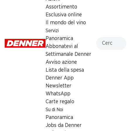
Assortimento
Esclusiva online
Il mondo del vino
Servizi
Panoramica
Cercare
Label e premi
Abbonatevi al
Numero articolo
1002461
Settimanale Denner
Avviso azione
Altri clienti hanno acquistato
Lista della spesa
Denner App
anche
Newsletter
WhatsApp
Carte regalo
Su di Noi
Panoramica
SPECIAL
30%
Jobs da Denner
5.55
6.20
invece di 8.95