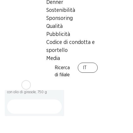
Dino & Friends
Silverstar
Denner
Provenienza indicata
Vietnam, 900 g
Sostenibilità
sull’imballaggio, 400 g
Sponsoring
Qualità
Pubblicità
Codice di condotta e
sportello
Media
Ricerca
IT
SPECIAL
di filiale
3.25
Patatine ondulate Denner
con olio di girasole, 750 g