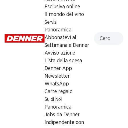
Esclusiva online
Il mondo del vino
Servizi
Label e premi
Panoramica
Cercare
Numero articolo
1002031
Abbonatevi al
Settimanale Denner
Avviso azione
Altri clienti hanno acquistato
Lista della spesa
Denner App
anche
Newsletter
WhatsApp
Carte regalo
Su di Noi
Panoramica
SPECIAL
30%
Jobs da Denner
5.55
6.20
invece di 8.95
Indipendente con
Vossko Chicken Nuggets
Filetti di pangasio Premium