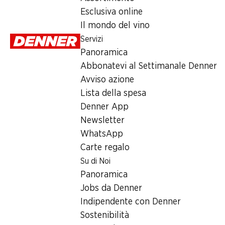
Esclusiva online
Il mondo del vino
Azioni settimanali
Servizi
Panoramica
06.08–12.08.2026
Abbonatevi al Settimanale Denner
Avviso azione
Lista della spesa
Denner App
Newsletter
SPECIAL
30%
30%
WhatsApp
3.25
6.95
8.95
invece di 9.95
invece di 
Carte regalo
Patatine ondulate
Gelato Cookie
Cornetti Ext
Su di Noi
Denner
Dough Ben & Jerry’s
Lemon Chees
Frisco
Panoramica
con olio di girasole,
465 ml
6 x 145 ml
750 g
Jobs da Denner
Indipendente con Denner
Sostenibilità