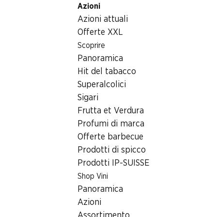
Azioni
Table Of Content
Home
Generi alimentari
Prodotti surgelati
Andare contenuto principale
Andare all'indice
Passare al menu principale
Azioni attuali
Prodotti surgelati
Offerte XXL
Offerta bomba del weekend
Scoprire
Prodotti surgelati
Panoramica
06.08–09.08.2026
Hit del tabacco
Superalcolici
Sigari
Frutta et Verdura
Profumi di marca
31%
Offerte barbecue
14.95
invece di 21.90
Prodotti di spicco
Cornetti Extrême
Prodotti IP-SUISSE
Frisco
Cioccolato & Stracciatella,
Shop Vini
2 x 6 x 145 ml
Panoramica
Azioni
Assortimento