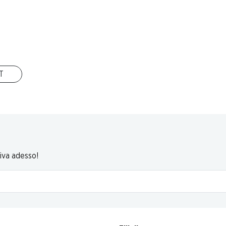
6 Prodotti
IT
In alto
riva adesso!