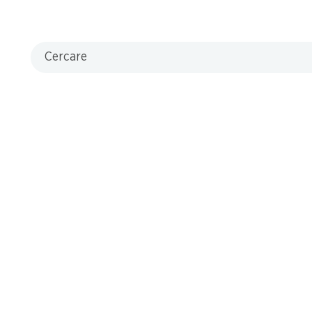
Cercare
30
6.20
12.95
rême
Filett
ecake
Premiu
Vietnam