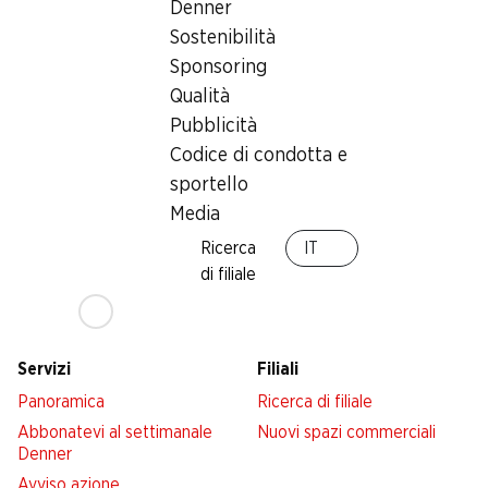
Denner
Numero articolo
1030773
Sostenibilità
Sponsoring
Qualità
Pubblicità
Newsletter
Codice di condotta e
sportello
Con la newsletter di Denner si rimane sempre aggiornati. Si
iscriva adesso!
Media
Ricerca
IT
Indirizzo e-mail
accedere adesso
di filiale
Servizi
Filiali
Panoramica
Ricerca di filiale
Abbonatevi al settimanale
Nuovi spazi commerciali
Denner
Avviso azione