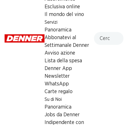
Sigari della Repubblica Dominicana, arrotolati a mano,
Esclusiva online
16 pezzi
Il mondo del vino
Terra, legno di cedro e dolcezza floreale.
Servizi
Panoramica
Formato:
Churchill
Cercare
Abbonatevi al
Lunghezza:
17,8 cm
Diametro:
19 mm
Settimanale Denner
Durata della
circa 70
Avviso azione
fumata:
minuti
Lista della spesa
Intensità
Denner App
2
aromatica:
Newsletter
WhatsApp
68.40
Carte regalo
Su di Noi
Panoramica
Jobs da Denner
Indipendente con
Il fumo uccide – smetti subito