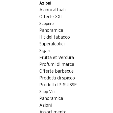
Azioni
Table Of Content
Home
Articoli non alimentari
Tabacchi
Andare contenuto principale
Andare all'indice
Passare al menu principale
Azioni attuali
Bundle Selection by Cusano Churchill Cello
Offerte XXL
Scoprire
Panoramica
Hit del tabacco
Superalcolici
Sigari
Frutta et Verdura
Profumi di marca
Offerte barbecue
Prodotti di spicco
Prodotti IP-SUISSE
Shop Vini
Bundle Selection by Cusano
Panoramica
Churchill Cello
Azioni
Assortimento