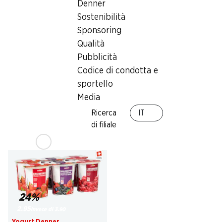
Denner
Sostenibilità
SPECIAL
34%
Sponsoring
1.99
*
2.95
invece di 4.50
Qualità
Formaggio Mutschli
Flan Cioccolato Svizzero
Pubblicità
Vignerolle Rustique Cremo
TamTam
a pasta semidura, di Sierre, ca. 375
Codice di condotta e
2 x 4 x 100 g
g, per 100 g
sportello
Media
Ricerca
IT
* Solo nella Svizzera tedesca e
di filiale
italiana
24%
2.95
invece di 3.90