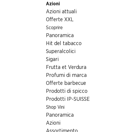
Azioni
Table Of Content
Home
Generi alimentari
Latte/formaggio/uova
Andare contenuto principale
Andare all'indice
Passare al menu principale
Azioni attuali
Bevanda alla mandorla al naturale enerBiO
Offerte XXL
Scoprire
Panoramica
Hit del tabacco
Superalcolici
Sigari
Frutta et Verdura
Profumi di marca
Offerte barbecue
Prodotti di spicco
Prodotti IP-SUISSE
Shop Vini
Bevanda alla mandorla al
Panoramica
naturale enerBiO
Azioni
Assortimento