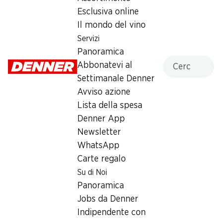
0% di zucchero, 1 litro
Esclusiva online
Il mondo del vino
2.95
Servizi
Panoramica
Cercare
Abbonatevi al
Settimanale Denner
Avviso azione
Lista della spesa
Label e premi
Denner App
Numero articolo
1023862
Newsletter
WhatsApp
Carte regalo
Altri clienti hanno acquistato
Su di Noi
anche
Panoramica
Jobs da Denner
Indipendente con