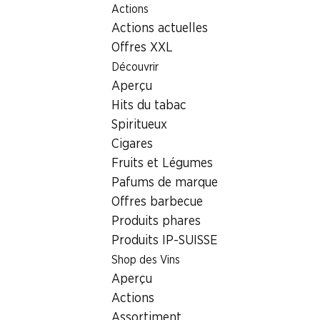
Actions
Table Of Content
Home
Localisateur de succursales
Aller au contenu principal
Aller à la table des matières
Aller au menu principal
Actions actuelles
Succursale Denner Kornhausstrasse 28, 9000 St. Gallen
Offres XXL
9000 St. Gallen, Neumarkt
Découvrir
Aperçu
St. Gallen
Hits du tabac
Succursale Denner
Spiritueux
Cigares
Fruits et Légumes
Contact
Pafums de marque
Offres barbecue
Kornhausstrasse 28, 9000 St. Gallen
Produits phares
Voir l’itinéraire
Produits IP-SUISSE
Shop des Vins
Aperçu
Heures d'ouverture
Actions
Vendredi
08:00 - 20:00
Assortiment