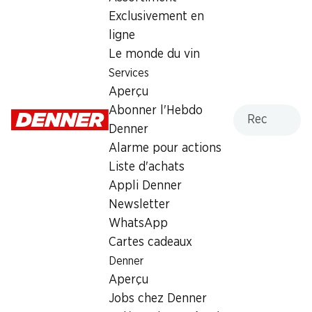
Exclusivement en
Samedi
08:00 - 18:00
ligne
Dimanche
fermée
Le monde du vin
Services
Lundi
08:00 - 20:00
Aperçu
Mardi
08:00 - 20:00
Recherche
Abonner l'Hebdo
Denner
Mercredi
08:00 - 20:00
Alarme pour actions
Liste d'achats
Jeudi
08:00 - 20:00
Appli Denner
Newsletter
Offre
WhatsApp
cave à cigares
,
Retrait d'espèces avec la carte
Cartes cadeaux
postale / M-Card
Denner
Aperçu
Jobs chez Denner