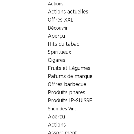
Actions
Table Of Content
Home
Localisateur de succursales
Succursale Denner Ha
Aller au contenu principal
Aller à la table des matières
Aller au menu principal
Actions actuelles
8865 Bilten
Offres XXL
Découvrir
Denner Partenaire
Aperçu
Hits du tabac
Spiritueux
Contact
Cigares
Hauptstrasse 8, 8865 Bilten
Fruits et Légumes
+41 55 615 44 80
Pafums de marque
Offres barbecue
Voir l’itinéraire
Produits phares
Produits IP-SUISSE
Shop des Vins
Heures d'ouverture
Aperçu
Jeudi
Actions
Vendredi
Assortiment