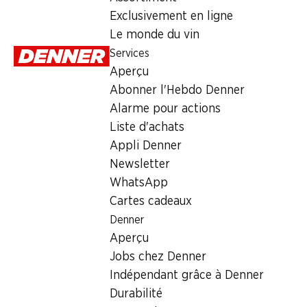
Exclusivement en ligne
Samedi
Le monde du vin
Services
Dimanche
Aperçu
Lundi
Abonner l'Hebdo Denner
Alarme pour actions
Mardi
Liste d'achats
Mercredi
Appli Denner
Newsletter
Offre
WhatsApp
Cartes cadeaux
bureau de poste
,
Retrait d'espèces avec la carte postale 
Denner
Aperçu
Jobs chez Denner
Indépendant grâce à Denner
Durabilité