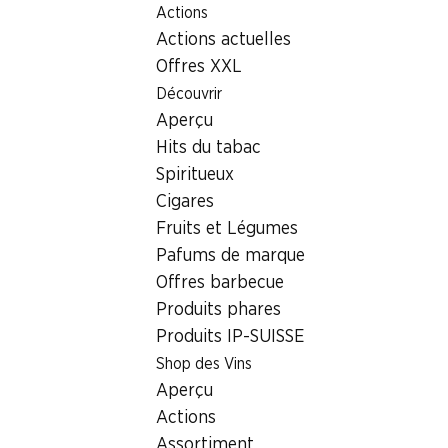
Actions
Table Of Content
Home
Localisateur de succursales
Aller au contenu principal
Aller à la table des matières
Aller au menu principal
Actions actuelles
Succursale Denner Hochweidstrasse 3, 8802 Kilchberg ZH
Offres XXL
8802 Kilchberg ZH
Découvrir
Aperçu
Succursale Denner
Hits du tabac
Spiritueux
Cigares
Contact
Fruits et Légumes
Hochweidstrasse 3, 8802 Kilchberg ZH
Pafums de marque
Offres barbecue
Voir l’itinéraire
Produits phares
Produits IP-SUISSE
Heures d'ouverture
Shop des Vins
Aperçu
Mardi
08:00 - 20:00
Actions
Mercredi
08:00 - 20:00
Assortiment