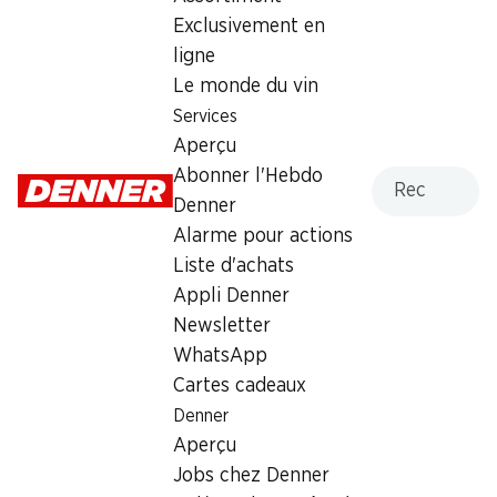
Exclusivement en
Jeudi
08:00 - 20:00
ligne
Vendredi
08:00 - 20:00
Le monde du vin
Services
Samedi
08:00 - 20:00
Aperçu
fermée
Recherche
Abonner l'Hebdo
Dimanche
fermée
Denner
Alarme pour actions
Lundi
fermée
Liste d'achats
Appli Denner
Offre
Newsletter
Retrait d'espèces avec la carte postale / M-Card
WhatsApp
Cartes cadeaux
Denner
Aperçu
Jobs chez Denner