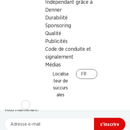
Indépendant grâce à
Denner
Durabilité
Sponsoring
Qualité
Publicités
Code de conduite et
signalement
Médias
Localisa
FR
teur de
succurs
Newsletter
ales
Restez au courant grâce à la newsletter Denner. Inscrivez-
vous maintenant!
Adresse e-mail
s’inscrire