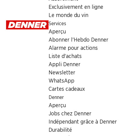
Dimanche
Exclusivement en ligne
Le monde du vin
Lundi
Services
Mardi
Aperçu
Abonner l'Hebdo Denner
Mercredi
Alarme pour actions
Jeudi
Liste d'achats
Appli Denner
Offre
Newsletter
WhatsApp
cave à cigares
,
Retrait d'espèces avec la carte postale / 
Cartes cadeaux
Denner
Aperçu
Jobs chez Denner
Indépendant grâce à Denner
Durabilité