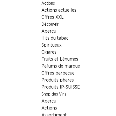
Actions
Table Of Content
Home
Localisateur de succursales
Succursale Denner Wi
Aller au contenu principal
Aller à la table des matières
Aller au menu principal
Actions actuelles
8730 Uznach
Offres XXL
Découvrir
Succursale Denner
Aperçu
Hits du tabac
Spiritueux
Contact
Cigares
Wiesentalstrasse 4, 8730 Uznach
Fruits et Légumes
Pafums de marque
Voir l’itinéraire
Offres barbecue
Produits phares
Produits IP-SUISSE
Heures d'ouverture
Shop des Vins
Vendredi
Aperçu
Samedi
Actions
Assortiment