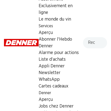
Dimanche
fermée
Exclusivement en
ligne
Lundi
08:00 - 19:00
Le monde du vin
Mardi
08:00 - 19:00
Services
Aperçu
Mercredi
08:00 - 19:00
Recherche
Abonner l'Hebdo
Denner
Jeudi
08:00 - 19:00
Alarme pour actions
Vendredi
08:00 - 19:00
Liste d'achats
Appli Denner
Offre
Newsletter
Retrait d'espèces avec la carte postale / M-Card
WhatsApp
Cartes cadeaux
Denner
Aperçu
Jobs chez Denner