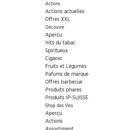
Actions
Table Of Content
Home
Localisateur de succursales
Aller au contenu principal
Aller à la table des matières
Aller au menu principal
Actions actuelles
Succursale Denner Im Zentrum 10, 8634 Hombrechtikon
Offres XXL
8634 Hombrechtikon
Découvrir
Aperçu
Denner Partenaire
Hits du tabac
Spiritueux
Cigares
Contact
Fruits et Légumes
Im Zentrum 10, 8634 Hombrechtikon
Pafums de marque
+41 58 999 65 71
Offres barbecue
Produits phares
Voir l’itinéraire
Produits IP-SUISSE
Shop des Vins
Heures d'ouverture
Aperçu
Actions
Samedi
08:00 - 19:00
Assortiment