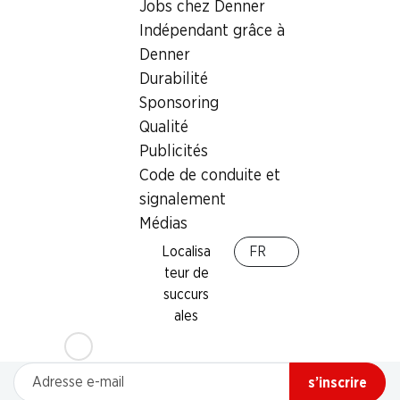
Jobs chez Denner
Indépendant grâce à
Denner
Durabilité
Sponsoring
Qualité
Publicités
Code de conduite et
signalement
Médias
Localisa
FR
teur de
Newsletter
succurs
Restez au courant grâce à la newsletter Denner. Inscrivez-
ales
vous maintenant!
Adresse e-mail
s’inscrire