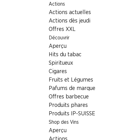
Actions
Table Of Content
Home
Localisateur de succursales
Aller au contenu principal
Aller à la table des matières
Aller au menu principal
Actions actuelles
Succursale Denner Teststrasse 1, 8000 Zürich
Actions dès jeudi
8000 Zürich
Offres XXL
Découvrir
Satellite Denner
Aperçu
Hits du tabac
Spiritueux
Contact
Cigares
Teststrasse 1, 8000 Zürich
Fruits et Légumes
Pafums de marque
Voir l’itinéraire
Offres barbecue
Produits phares
Heures d'ouverture
Produits IP-SUISSE
Shop des Vins
Lundi
07:00 - 19:00
Aperçu
Mardi
07:00 - 19:00
Actions