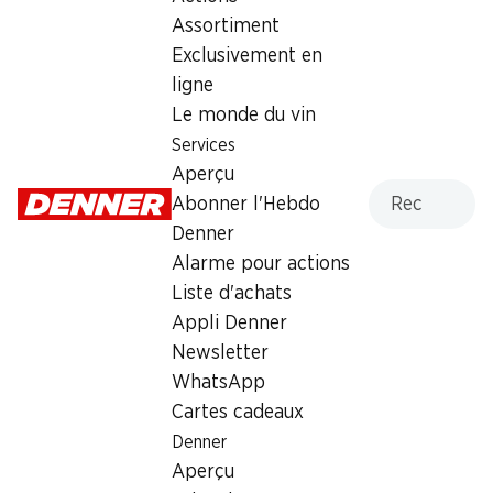
Assortiment
Mercredi
07:00 - 19:00
Exclusivement en
Jeudi
07:00 - 19:00
ligne
Le monde du vin
Vendredi
07:00 - 19:00
Services
Aperçu
Samedi
07:30 - 17:00
Recherche
Abonner l'Hebdo
Dimanche
fermée
Denner
Alarme pour actions
Offre
Liste d'achats
cave à cigares
,
Café à emporter
,
Retrait d'espèces
Appli Denner
avec la carte postale / M-Card
Newsletter
WhatsApp
Cartes cadeaux
Denner
Aperçu