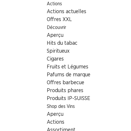
Actions
Table Of Content
Home
Localisateur de succursales
Succursale Denner R
Aller au contenu principal
Aller à la table des matières
Aller au menu principal
Actions actuelles
6020 Emmenbrücke
Offres XXL
Découvrir
Succursale Denner
Aperçu
Hits du tabac
Spiritueux
Contact
Cigares
Rüeggisingerstrasse 5, 6020 Emmenbrücke
Fruits et Légumes
Pafums de marque
Voir l’itinéraire
Offres barbecue
Produits phares
Produits IP-SUISSE
Heures d'ouverture
Shop des Vins
Samedi
Aperçu
Dimanche
Actions
Assortiment