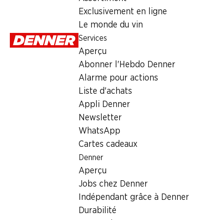
Lundi
Exclusivement en ligne
Le monde du vin
Mardi
Services
Mercredi
Aperçu
Abonner l'Hebdo Denner
Jeudi
Alarme pour actions
Vendredi
Liste d'achats
Appli Denner
Heures d'ouverture spéciales
Newsletter
WhatsApp
Sam., 15.08.2026
Cartes cadeaux
Denner
Offre
Aperçu
cave à cigares
,
Retrait d'espèces avec la carte postale / 
Jobs chez Denner
Indépendant grâce à Denner
Durabilité