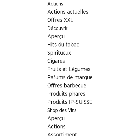
Actions
Table Of Content
Home
Localisateur de succursales
Aller au contenu principal
Aller à la table des matières
Aller au menu principal
Actions actuelles
Succursale Denner Hauptstrasse 13-17, 4552 Derendingen
Offres XXL
4552 Derendingen
Découvrir
Aperçu
Denner Partenaire
Hits du tabac
Spiritueux
Cigares
Contact
Fruits et Légumes
Hauptstrasse 13-17, 4552 Derendingen
Pafums de marque
+41 58 999 66 13
Offres barbecue
Produits phares
Voir l’itinéraire
Produits IP-SUISSE
Shop des Vins
Heures d'ouverture
Aperçu
Actions
Dimanche
10:00 - 12:00
Assortiment