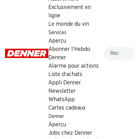
Lundi
07:30 - 18:30
Exclusivement en
ligne
Mardi
07:30 - 18:30
Le monde du vin
Mercredi
07:30 - 18:30
Services
Aperçu
Jeudi
07:30 - 18:30
Recherche
Abonner l'Hebdo
Denner
Vendredi
07:30 - 20:00
Alarme pour actions
Samedi
07:30 - 18:00
Liste d'achats
fermée
Appli Denner
Newsletter
Heures d'ouverture spéciales
WhatsApp
Sam., 15.08.2026
Fermé
Cartes cadeaux
Denner
Offre
Aperçu
Jobs chez Denner
Retrait d'espèces avec la carte postale / M-Card