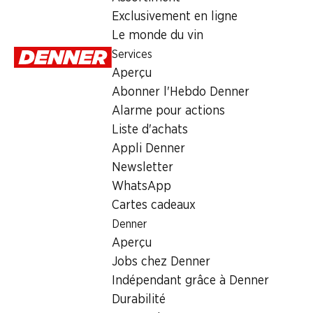
Mardi
Exclusivement en ligne
Le monde du vin
Mercredi
Services
Jeudi
Aperçu
Abonner l'Hebdo Denner
Vendredi
Alarme pour actions
Samedi
Liste d'achats
Appli Denner
Offre
Newsletter
WhatsApp
cave à cigares
,
Retrait d'espèces avec la carte postale / 
Cartes cadeaux
Denner
Aperçu
Jobs chez Denner
Indépendant grâce à Denner
Durabilité