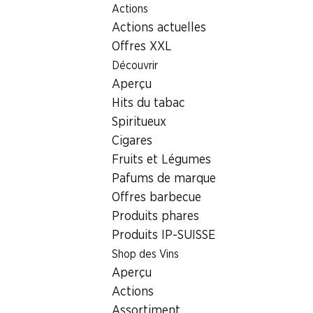
Actions
Table Of Content
Home
Localisateur de succursales
Succursale Denner Jup
Aller au contenu principal
Aller à la table des matières
Aller au menu principal
Actions actuelles
3015 Bern, Quartierzentrum W
Offres XXL
Découvrir
Succursale Denner
Aperçu
Hits du tabac
Spiritueux
Contact
Cigares
Jupiterstrasse 15, 3015 Bern
Fruits et Légumes
Pafums de marque
Voir l’itinéraire
Offres barbecue
Produits phares
Produits IP-SUISSE
Heures d'ouverture
Shop des Vins
Dimanche
Aperçu
Lundi
Actions
Assortiment