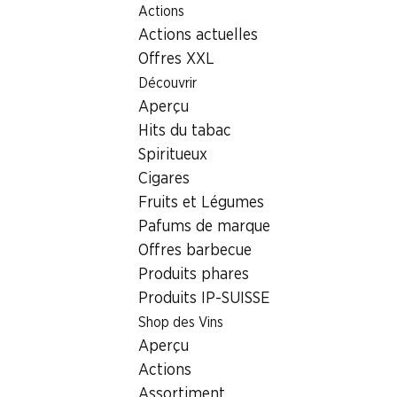
Actions
Table Of Content
Home
Localisateur de succursales
Aller au contenu principal
Aller à la table des matières
Aller au menu principal
Actions actuelles
Succursale Denner Leugeneweg 8, 2542 Pieterlen
Offres XXL
2542 Pieterlen
Découvrir
Aperçu
Denner Partenaire
Hits du tabac
Spiritueux
Cigares
Contact
Fruits et Légumes
Leugeneweg 8, 2542 Pieterlen
Pafums de marque
+41 58 999 66 91
Offres barbecue
Produits phares
Voir l’itinéraire
Produits IP-SUISSE
Shop des Vins
Heures d'ouverture
Aperçu
Actions
Jeudi
08:00 - 19:00
Assortiment