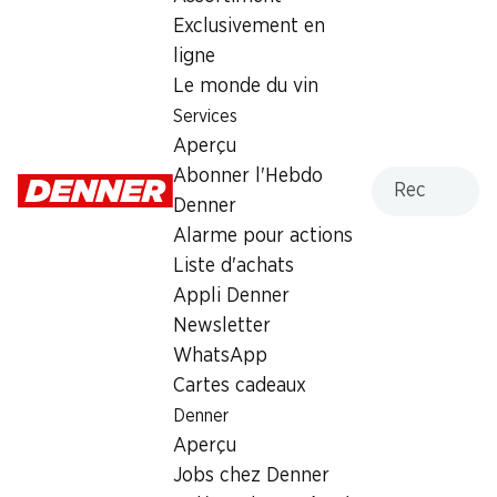
Vendredi
08:00 - 19:00
Exclusivement en
ligne
Samedi
08:00 - 17:00
Le monde du vin
Dimanche
fermée
Services
Aperçu
Lundi
08:00 - 19:00
Recherche
Abonner l'Hebdo
Denner
Mardi
08:00 - 19:00
Alarme pour actions
Mercredi
08:00 - 19:00
Liste d'achats
Appli Denner
Offre
Newsletter
Retrait d'espèces avec la carte postale / M-Card
WhatsApp
Cartes cadeaux
Denner
Aperçu
Jobs chez Denner