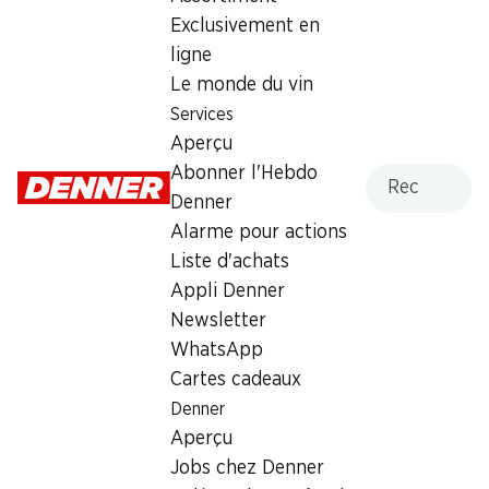
Exclusivement en
Samedi
08:00 - 19:00
ligne
Le monde du vin
Dimanche
08:00 - 12:30
Services
Lundi
08:00 - 19:00
Aperçu
Recherche
Abonner l'Hebdo
Mardi
08:00 - 19:00
Denner
Mercredi
08:00 - 19:00
Alarme pour actions
Liste d'achats
Jeudi
08:00 - 19:00
Appli Denner
Newsletter
Heures d'ouverture spéciales
WhatsApp
Sam., 15.08.2026
Fermé
Cartes cadeaux
Denner
Offre
Aperçu
Retrait d'espèces avec la carte postale / M-Card
Jobs chez Denner