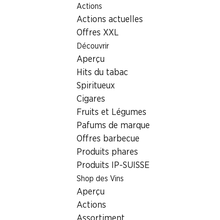
Actions
Table Of Content
Home
Localisateur de succursales
Aller au contenu principal
Aller à la table des matières
Aller au menu principal
Actions actuelles
Succursale Denner Route de Molignon 5, 1984 Les
Haudères
Offres XXL
Découvrir
1984 Les Haudères
Aperçu
Hits du tabac
Denner Express
Spiritueux
Cigares
Fruits et Légumes
Contact
Pafums de marque
Route de Molignon 5, 1984 Les Haudères
Offres barbecue
+41 27 283 10 10
Produits phares
Produits IP-SUISSE
Voir l’itinéraire
Shop des Vins
Aperçu
Heures d'ouverture
Actions
Vendredi
08:00 - 19:00
Assortiment