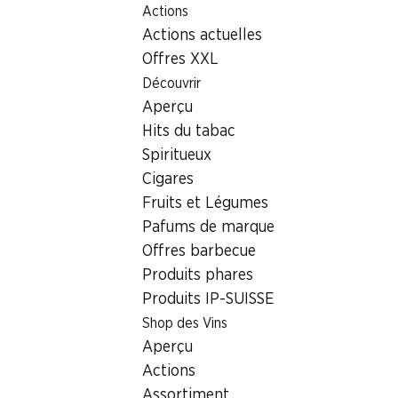
Actions
Table Of Content
Home
Localisateur de succursales
Succursale Denner Ch
Aller au contenu principal
Aller à la table des matières
Aller au menu principal
Actions actuelles
1926 Fully, Centre Commercia
Offres XXL
Découvrir
Succursale Denner
Aperçu
Hits du tabac
Spiritueux
Informations sur la liquidation
Cigares
Fruits et Légumes
Télécharger le PDF
Pafums de marque
Offres barbecue
Nos offres pour la réouverture
Produits phares
Produits IP-SUISSE
Télécharger le PDF
Shop des Vins
Aperçu
Nos offres pour la réouverture
Actions
Assortiment
Télécharger le PDF