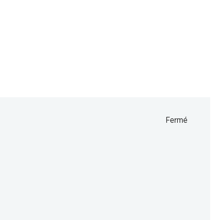
07:30 - 18:30
07:30 - 18:30
07:30 - 18:30
fermée
Fermé