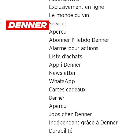
Exclusivement en ligne
Le monde du vin
Nos offres pour la réouverture
Services
Télécharger le PDF
Aperçu
Abonner l'Hebdo Denner
Alarme pour actions
Contact
Liste d'achats
Chemin de Provence 4, 1926 Fully
Appli Denner
Newsletter
Voir l’itinéraire
WhatsApp
Cartes cadeaux
Heures d'ouverture
Denner
Vendredi
Aperçu
Jobs chez Denner
Samedi
Indépendant grâce à Denner
Durabilité
Dimanche