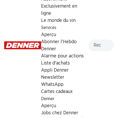
Exclusivement en
Vendredi
07:30 - 20:00
ligne
Samedi
07:30 - 17:00
Le monde du vin
Services
Dimanche
fermée
Aperçu
Lundi
07:30 - 18:30
Recherche
Abonner l'Hebdo
Denner
Mardi
07:30 - 18:30
Alarme pour actions
Liste d'achats
Mercredi
07:30 - 18:30
Appli Denner
Newsletter
Heures d'ouverture spéciales
WhatsApp
Sam., 15.08.2026
Fermé
Cartes cadeaux
Denner
Offre
Aperçu
cave à cigares
,
Retrait d'espèces avec la carte
Jobs chez Denner
postale / M-Card