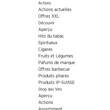
Actions
Table Of Content
Home
Localisateur de succursales
Aller au contenu principal
Aller à la table des matières
Aller au menu principal
Actions actuelles
Succursale Denner Rue du Simplon 37, 1920 Martigny
Offres XXL
1920 Martigny, Centre
Découvrir
Aperçu
Martigny
Hits du tabac
Succursale Denner
Spiritueux
Cigares
Fruits et Légumes
Contact
Pafums de marque
Offres barbecue
Rue du Simplon 37, 1920 Martigny
Produits phares
Voir l’itinéraire
Produits IP-SUISSE
Shop des Vins
Aperçu
Heures d'ouverture
Actions
Jeudi
07:30 - 18:30
Assortiment