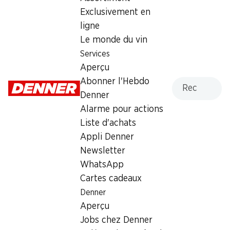
Exclusivement en
Lundi
08:00 - 18:30
ligne
Mardi
08:00 - 18:30
Le monde du vin
Services
Mercredi
08:00 - 18:30
Aperçu
Recherche
Abonner l'Hebdo
Jeudi
08:00 - 18:30
Denner
Vendredi
08:00 - 21:00
Alarme pour actions
Liste d'achats
Offre
Appli Denner
cave à cigares
,
Retrait d'espèces avec la carte
Newsletter
postale / M-Card
WhatsApp
Cartes cadeaux
Denner
Aperçu
Jobs chez Denner