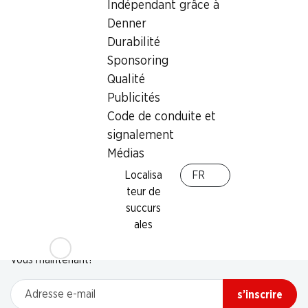
Indépendant grâce à
Denner
Durabilité
Sponsoring
Qualité
Publicités
Code de conduite et
signalement
Médias
Localisa
FR
teur de
succurs
Newsletter
ales
Restez au courant grâce à la newsletter Denner. Inscrivez-
vous maintenant!
Adresse e-mail
s’inscrire