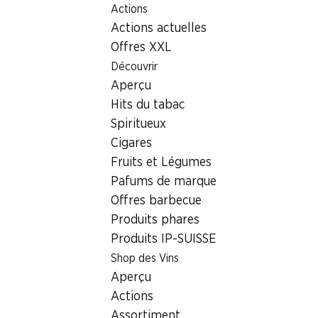
Actions
Table Of Content
Home
Localisateur de succursales
Aller au contenu principal
Aller à la table des matières
Aller au menu principal
Actions actuelles
Succursale Denner Sous le Grand Pré 4, 1860 Aigle
Offres XXL
1860 Aigle, Chablais Centre
Découvrir
Aperçu
Succursale Denner
Hits du tabac
Spiritueux
Cigares
Contact
Fruits et Légumes
Sous le Grand Pré 4, 1860 Aigle
Pafums de marque
Offres barbecue
Voir l’itinéraire
Produits phares
Produits IP-SUISSE
Heures d'ouverture
Shop des Vins
Aperçu
Samedi
08:00 - 17:00
Actions
Dimanche
fermée
Assortiment