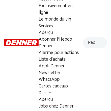
Exclusivement en
Lundi
07:30 - 19:00
ligne
Mardi
07:30 - 19:00
Le monde du vin
Services
Mercredi
07:30 - 19:00
Aperçu
Recherche
Abonner l'Hebdo
Jeudi
07:30 - 20:00
Denner
Vendredi
07:30 - 19:30
Alarme pour actions
Liste d'achats
Offre
Appli Denner
cave à cigares
,
Retrait d'espèces avec la carte
Newsletter
postale / M-Card
WhatsApp
Cartes cadeaux
Denner
Aperçu
Jobs chez Denner