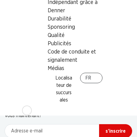
Indépendant grâce à
Denner
Durabilité
Sponsoring
Qualité
Publicités
Code de conduite et
signalement
Médias
Localisa
FR
teur de
succurs
Newsletter
ales
Restez au courant grâce à la newsletter Denner. Inscrivez-
vous maintenant!
Adresse e-mail
s’inscrire