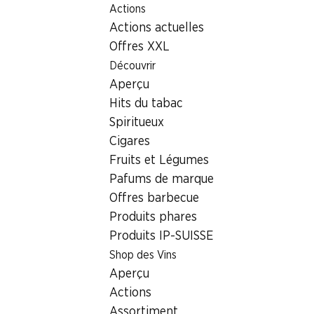
Actions
Table Of Content
Home
Localisateur de succursales
Aller au contenu principal
Aller à la table des matières
Aller au menu principal
Actions actuelles
Succursale Denner Rue des Marronniers 5, 1207 Genf
Offres XXL
1207 Genf
Découvrir
Aperçu
Succursale Denner
Hits du tabac
Spiritueux
Cigares
Contact
Fruits et Légumes
Rue des Marronniers 5, 1207 Genf
Pafums de marque
Offres barbecue
Voir l’itinéraire
Produits phares
Produits IP-SUISSE
Heures d'ouverture
Shop des Vins
Aperçu
Samedi
07:30 - 18:00
Actions
Dimanche
fermée
Assortiment