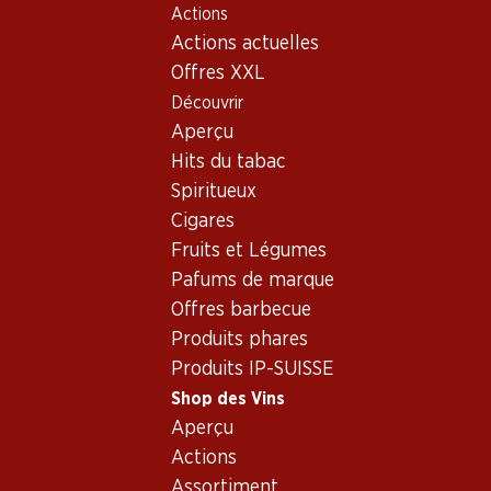
Actions
Table Of Content
Home
Shop des Vins
Vins/champagnes
Aller au contenu principal
Aller à la table des matières
Aller au menu principal
Actions actuelles
Mousseux
Italie
Vénétie
Vezzo Prosecco DOC Brut
Offres XXL
Découvrir
Aperçu
Hits du tabac
Spiritueux
Cigares
Fruits et Légumes
Pafums de marque
Offres barbecue
Produits phares
Produits IP-SUISSE
Shop des Vins
Aperçu
Recto
Verso
Emballage
Actions
Assortiment