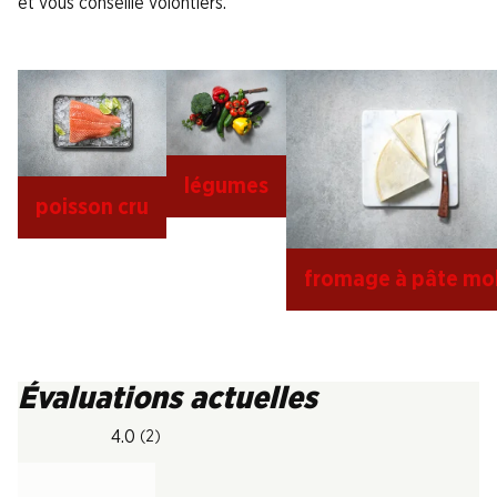
et vous conseille volontiers.
légumes
poisson cru
fromage à pâte mol
Évaluations actuelles
4.0
(2)