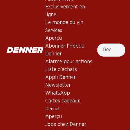
4.0
(2)
Exclusivement en
Vezzo Prosecco DOC Brut
ligne
Le monde du vin
Mousseux
,
Italie
,
Vénétie
Services
Robe jaune paille avec un perlage fin et persistant. Le
Aperçu
bouquet dévoile de délicates notes de fleurs d’acacia, de
Recherche
Abonner l'Hebdo
pomme verte et de poire juteuse. Bouche moyennement
Denner
pleine à pleine à l’acidité séveuse. Finale persistante.
Alarme pour actions
Liste d'achats
Non livrable
Appli Denner
Newsletter
WhatsApp
Cartes cadeaux
Bon à savoir
Denner
Aperçu
Jobs chez Denner
Cépage