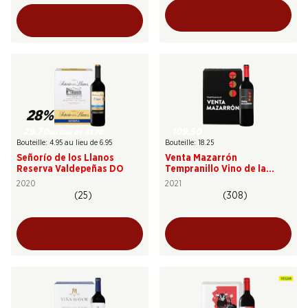
28%
29.70
109.50
au lieu de 41.70
Bouteille: 4.95 au lieu de 6.95
Bouteille: 18.25
Señorío de los Llanos
Venta Mazarrón
Reserva Valdepeñas DO
Tempranillo Vino de la
Tierra de Castilla y León
2020
2021
(25)
(308)