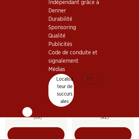
Indépendant grâce à
Marqués de Cáceres
Hacienda Monasterio D.O.
Verdejo Rueda DO
Ribera del Duero
Denner
2025
2021
Durabilité
(3)
(8)
Sponsoring
Qualité
Publicités
Code de conduite et
signalement
Médias
Exclusivité web !
Localisa
FR
teur de
75.–
129.–
succurs
Bouteille: 12.50
Bouteille: 21.50
Legón Crianza Ribera del
Anima Negra ÀN/2 IGP Illes
ales
Duero DO
Balears
2021
2022
(69)
(42)