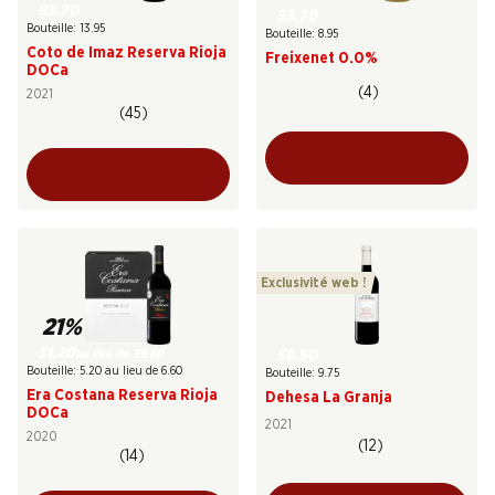
83.70
53.70
Bouteille: 13.95
Bouteille: 8.95
Coto de Imaz Reserva Rioja
Freixenet 0.0%
DOCa
(4)
2021
(45)
Exclusivité web !
21%
31.20
au lieu de 39.60
58.50
Bouteille: 5.20 au lieu de 6.60
Bouteille: 9.75
Era Costana Reserva Rioja
Dehesa La Granja
DOCa
2021
2020
(12)
(14)