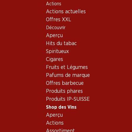
Actions
Table Of Content
Home
Shop des Vins
Vins/champagnes
Aller au contenu principal
Aller à la table des matières
Aller au menu principal
Actions actuelles
Vin rouge
Espagne
différentes régions
Vin rouge_old - Origine:
Offres XXL
Découvrir
Espagne, différentes régions
Espagne
Aperçu
Hits du tabac
Spiritueux
Cigares
Fruits et Légumes
56.70
76.80
Pafums de marque
Bouteille: 9.45
Bouteille: 12.80
Offres barbecue
Venta Mazarrón Verdejo
Los Condes Gran Reserva
Rueda DO
Catalunya DO
Produits phares
2025
2019
Produits IP-SUISSE
(175)
(402)
Shop des Vins
Aperçu
Actions
Assortiment