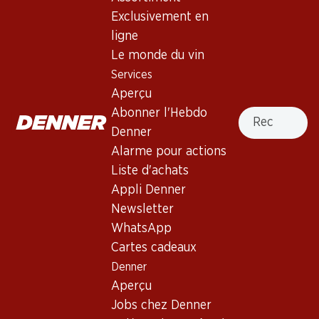
Exclusivement en
ligne
Exclusivité web !
Exclusivité web !
Le monde du vin
Services
236.70
257.70
Aperçu
Bouteille: 39.45
Bouteille: 42.95
Mauro Vino de la Tierra de
Aalto DO Ribera del Duero
Recherche
Abonner l'Hebdo
Castilla y León
2023
Denner
2021
(13)
(27)
Alarme pour actions
Liste d'achats
Appli Denner
Newsletter
WhatsApp
Cartes cadeaux
Exclusivité web !
Denner
Aperçu
59.70
267.–
Jobs chez Denner
Bouteille: 9.95
Bouteille: 44.50