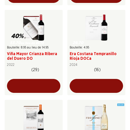
40%
53.70
29.70
au lieu de 89.70
Bouteille: 8.95 au lieu de 14.95
Bouteille: 4.95
Viña Mayor Crianza Ribera
Era Costana Tempranillo
del Duero DO
Rioja DOCa
2022
2024
(29)
(16)