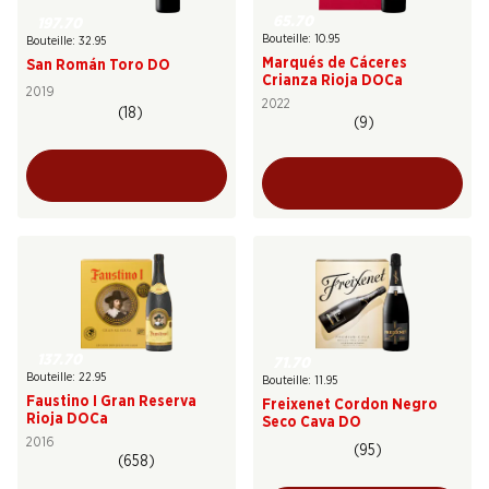
65.70
197.70
Bouteille: 10.95
Bouteille: 32.95
Marqués de Cáceres
San Román Toro DO
Crianza Rioja DOCa
2019
2022
(18)
(9)
137.70
71.70
Bouteille: 22.95
Bouteille: 11.95
Faustino I Gran Reserva
Freixenet Cordon Negro
Rioja DOCa
Seco Cava DO
2016
(95)
(658)