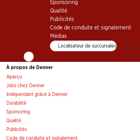
Sponsoring
Alarme pour actions
Qualité
Liste d'achats
Publicités
Appli Denner
Code de conduite et signalement
Newsletter
Médias
WhatsApp
Localisateur de succursales
Cartes cadeaux
À propos de Denner
Aperçu
Jobs chez Denner
Indépendant grâce à Denner
Durabilité
Sponsoring
Qualité
Publicités
Code de conduite et signalement