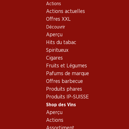
Actions
Table Of Content
Home
Shop des Vins
Vins/champagnes
Vin blanc
Aller au contenu principal
Aller à la table des matières
Aller au menu principal
Actions actuelles
Vin blanc_old - Origine: Suis
Offres XXL
Découvrir
Suisse
Schaffhouse
Aperçu
Hits du tabac
Spiritueux
45.–
53.40
47.70
Cigares
Bouteille: 7.50
Bouteille: 8.90
Bouteille: 7.95
Fruits et Légumes
Hallauer Riesling-
Hallauer
Wilchinger
Silvaner AOC
Blauburgunder AOC
Blauburgund
Pafums de marque
Schaffhausen
Schaffhausen
Schaffhausen
2025
2025
2024
Offres barbecue
(51)
(73)
Produits phares
Produits IP-SUISSE
Shop des Vins
Aperçu
Actions
Assortiment