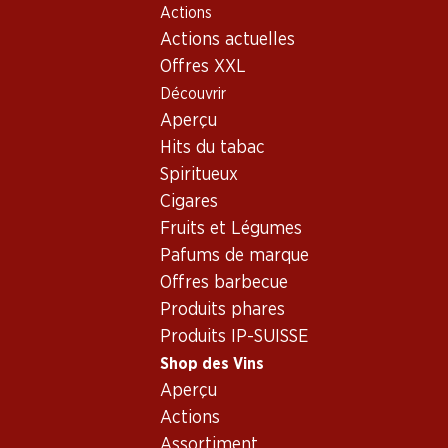
Actions
Table Of Content
Home
Shop des Vins
Vins/champagnes
Vin rouge
Aller au contenu principal
Aller à la table des matières
Aller au menu principal
Actions actuelles
Offres XXL
Découvrir
Aperçu
Hits du tabac
Spiritueux
Cigares
Fruits et Légumes
Pafums de marque
Offres barbecue
Produits phares
Pommard
Produits IP-SUISSE
Vin rouge_old
,
France
,
Bourgogne
, 2005
Shop des Vins
Aperçu
Robe rubis aux reflets tuilés, nez de fraise et de compote.
Actions
Assortiment