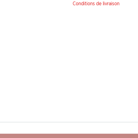
Conditions de livraison
on de protection des données
Notice légale
CG