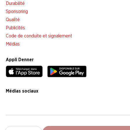
Durabilité
Sponsoring
Qualité
Publicités
Code de conduite et signalement
Médias
Appli Denner
Médias sociaux
facebook
instagram
youtube
linkedin
tiktok
Paramétrage des cookies
Précisions d'ordre juridique
Déclarati