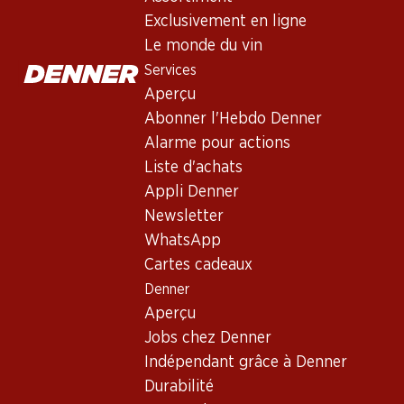
Non livrable
Exclusivement en ligne
Le monde du vin
Services
Aperçu
Abonner l'Hebdo Denner
Bon à savoir
Alarme pour actions
Liste d'achats
Cépage
Appli Denner
Newsletter
Type de vin
WhatsApp
Vin rouge_old
Cartes cadeaux
Maturité
Denner
5–10 ans
Aperçu
Jobs chez Denner
Température de dégustation
Indépendant grâce à Denner
18 °C
Durabilité
Empreinte carbone