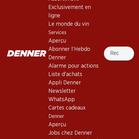
Exclusivement en
Espagne, DO Cariñena, 2003, 75 cl
ligne
Le monde du vin
Non livrable
Services
Aperçu
Recherche
Abonner l'Hebdo
Denner
Alarme pour actions
Bon à savoir
Liste d'achats
Appli Denner
Cépage
Newsletter
Type de vin
WhatsApp
Cartes cadeaux
Vin rouge_old
Maturité
Denner
Aperçu
0
Jobs chez Denner