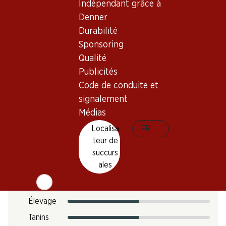
Indépendant grâce à
Température de dégustation
Denner
Empreinte carbone
Durabilité
Sponsoring
7 kg
N° d'art.
Qualité
Publicités
051813
Code de conduite et
signalement
Goût
Médias
Localisa
FR
teur de
Acidité
succurs
ales
Sucre
Intensité
Élevage
Tanins