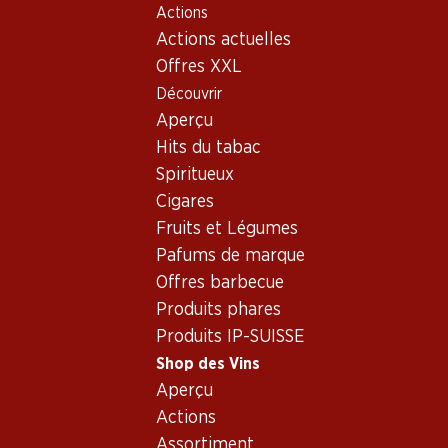
Actions
Table Of Content
Home
Shop des Vins
Vins/champagnes
Aller au contenu principal
Aller à la table des matières
Aller au menu principal
Actions actuelles
Vin rouge
Espagne
Cariñena
Maestria Reserva D.O.Carinena 75
Offres XXL
Découvrir
Aperçu
Hits du tabac
Spiritueux
Cigares
Fruits et Légumes
Pafums de marque
Offres barbecue
Produits phares
Produits IP-SUISSE
Maestria Reserva D.O.Carinena
Shop des Vins
Aperçu
75
Actions
Vin rouge_old
,
Espagne
,
Cariñena
, 2003
Assortiment