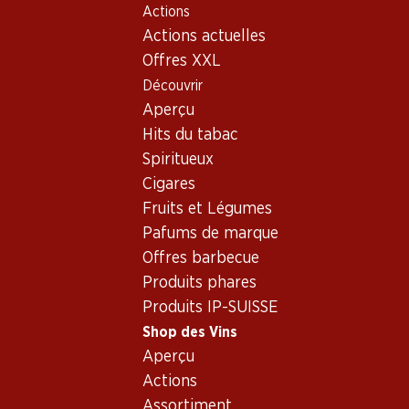
Actions
Table Of Content
Home
Shop des Vins
Vins/champagnes
Aller au contenu principal
Aller à la table des matières
Aller au menu principal
Actions actuelles
Vin blanc
Suisse
Vaud
Lutry AOC
Offres XXL
Découvrir
Aperçu
Hits du tabac
Spiritueux
Cigares
Fruits et Légumes
Pafums de marque
Offres barbecue
Produits phares
Produits IP-SUISSE
Shop des Vins
Lutry AOC
Aperçu
Actions
Vin blanc_old
,
Suisse
,
Vaud
, 2008
Assortiment