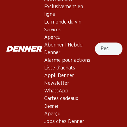
Robe jaune clair brillant. Bouquet fruité et minéral. Bouche
Exclusivement en
pleine et généreuse avec une finale racée et équilibrée.
ligne
Le monde du vin
Non livrable
Services
Aperçu
Recherche
Abonner l'Hebdo
Denner
Alarme pour actions
Bon à savoir
Liste d'achats
Appli Denner
Cépage
Newsletter
WhatsApp
Type de vin
Cartes cadeaux
Vin blanc_old
Denner
Maturité
Aperçu
1–2 ans
Jobs chez Denner