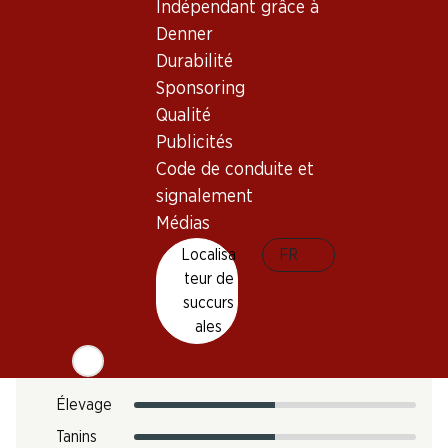
Indépendant grâce à
Température de dégustation
Denner
8–10 °C
Durabilité
Empreinte carbone
Sponsoring
Qualité
N° d'art.
Publicités
050240
Code de conduite et
signalement
Goût
Médias
Localisa
FR
teur de
succurs
Acidité
ales
Sucre
Intensité
Élevage
Tanins