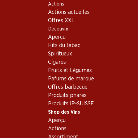
Actions
Table Of Content
Home
Shop des Vins
Vins/champagnes
Rosé
Aller au contenu principal
Aller à la table des matières
Aller au menu principal
Actions actuelles
Italie
Latium
Le Volpi Rosato Lazio IGT
Offres XXL
Exclusivité web !
Découvrir
Aperçu
Hits du tabac
Spiritueux
Cigares
Fruits et Légumes
Pafums de marque
Offres barbecue
Produits phares
Produits IP-SUISSE
Shop des Vins
Recto
Verso
Emballage
Aperçu
Actions
5.0
(1)
Assortiment