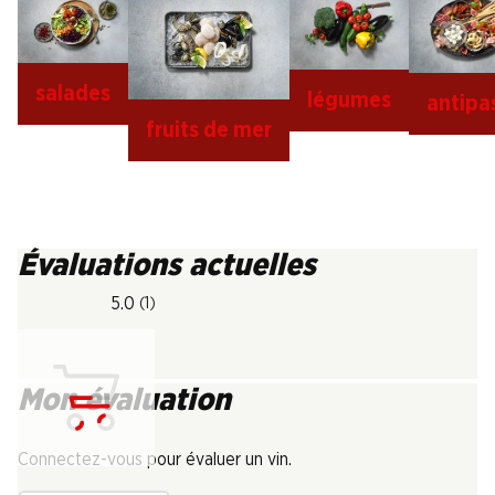
salades
légumes
antipa
fruits de mer
Évaluations actuelles
5.0
(1)
Mon évaluation
Chargement...
Connectez-vous pour évaluer un vin.