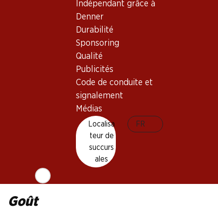
Indépendant grâce à
Montepulciano
Denner
Type de vin
Durabilité
Rosé
Sponsoring
Maturité
Qualité
1–3 ans
Publicités
Code de conduite et
Température de dégustation
signalement
Médias
6–8 °C
Empreinte carbone
Localisa
FR
teur de
8.15 kg
succurs
N° d'art.
ales
1026584
Goût