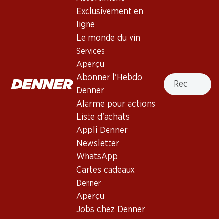
Le Volpi Rosato Lazio IGT
Exclusivement en
ligne
Rosé
,
Italie
,
Latium
Le monde du vin
Robe rose pâle. Nez agréable de fraises des bois et de
Services
pastèque, avec des notes de rose et d’épices. Bouche
Aperçu
moyennement corsée avec une minéralité élégante.
Recherche
Abonner l'Hebdo
Agréable finale à l’acidité séveuse.
Denner
Alarme pour actions
Non livrable
Liste d'achats
Appli Denner
Newsletter
WhatsApp
Cartes cadeaux
Bon à savoir
Denner
Aperçu
Cépage
Jobs chez Denner
Syrah