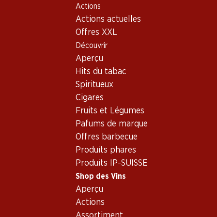
Actions
Table Of Content
Home
Shop des Vins
Vins/champagnes
Aller au contenu principal
Aller à la table des matières
Aller au menu principal
Actions actuelles
Vin blanc
Suisse
Vaud
Le Pied de Vigne Féchy AOC La Côte
Offres XXL
Découvrir
Aperçu
Hits du tabac
Spiritueux
Cigares
Fruits et Légumes
Pafums de marque
Offres barbecue
Produits phares
Produits IP-SUISSE
Shop des Vins
Aperçu
Recto
Verso
Emballage
Actions
Assortiment