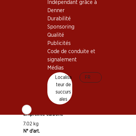
Indépendant grâce à
Denner
Durabilité
Bon à savoir
Sponsoring
Qualité
Cépage
Publicités
Chasselas
Code de conduite et
Type de vin
signalement
Vin blanc
Médias
Maturité
Localisa
FR
1–3 ans
teur de
succurs
Température de dégustation
ales
8–10 °C
Empreinte carbone
7.02 kg
N° d'art.