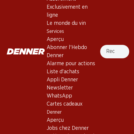
4.0
(10)
Exclusivement en
Le Pied de Vigne Féchy AOC La
ligne
Côte
Le monde du vin
Services
Vin blanc
,
Suisse
,
Vaud
, 2025
Aperçu
Robe jaune clair. Nez complexe évoquant les fleurs et les
Recherche
Abonner l'Hebdo
fruits exotiques. Bouche délicate et séveuse. Finale
Denner
minérale.
Alarme pour actions
Liste d'achats
29.70
Appli Denner
Newsletter
Prix par pièce: 4.95
WhatsApp
à 6 x 35 cl
Petite bouteille : 35 cl
Cartes cadeaux
Denner
Livrable
Aperçu
Jobs chez Denner