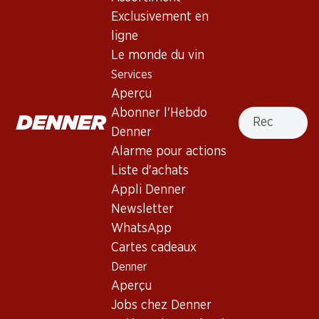
5.0
(3)
Exclusivement en
Laurent-Perrier Brut
ligne
Champagne AOC
Le monde du vin
Services
Mousseux
,
France
,
Champagne
Aperçu
Robe dorée. Nez classique de levure et de fruits, avec des
Recherche
Abonner l'Hebdo
notes de pomme verte. Bouche moyennement corsée avec
Denner
une acidité juteuse et une mousse fine.
Alarme pour actions
Liste d'achats
Non livrable
Appli Denner
Newsletter
WhatsApp
Cartes cadeaux
Denner
Bon à savoir
Aperçu
Jobs chez Denner
Cépage