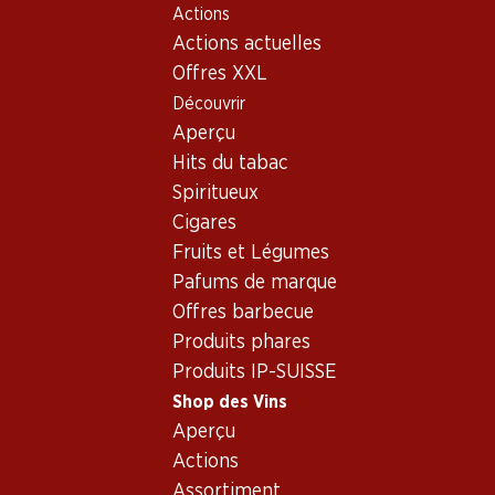
Actions
Table Of Content
Home
Shop des Vins
Vins/champagnes
Aller au contenu principal
Aller à la table des matières
Aller au menu principal
Actions actuelles
Mousseux
France
Champagne
Laurent-Perrier Brut Champagne AOC
Offres XXL
Découvrir
Aperçu
Hits du tabac
Spiritueux
Cigares
Fruits et Légumes
Pafums de marque
Offres barbecue
Produits phares
Produits IP-SUISSE
Shop des Vins
Aperçu
Recto
Verso
Emballage
Actions
Assortiment