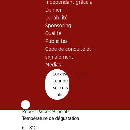
Indépendant grâce à
Pinot Noir
Denner
Pinot Meunier
Durabilité
Sponsoring
Chardonnay
Type de vin
Qualité
Publicités
Mousseux
Code de conduite et
Maturité
signalement
1 an après l'achat
Médias
Localisa
FR
Distinctions
teur de
James Suckling: 94 points
succurs
Wine Spectator: 91 points
ales
Falstaff: 92 points
Robert Parker: 91 points
Température de dégustation
6 – 8°C