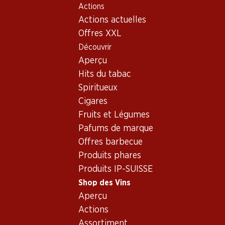
Actions
Table Of Content
Home
Shop des Vins
Vins/champagnes
Aller au contenu principal
Aller à la table des matières
Aller au menu principal
Actions actuelles
Vin blanc
Suisse
Lavaux - Vaud
L'Evêque Fonjallaz Dézaley Grand Cru AOC 70
Offres XXL
Découvrir
Aperçu
Hits du tabac
Spiritueux
Cigares
Fruits et Légumes
Pafums de marque
Offres barbecue
Produits phares
Produits IP-SUISSE
Shop des Vins
Aperçu
Recto
Verso
Actions
Assortiment