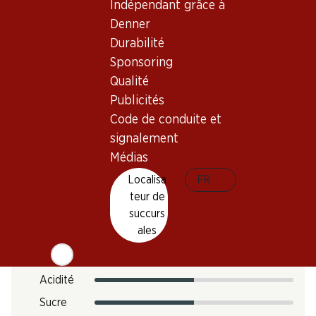
Indépendant grâce à
Maturité
Denner
0
Durabilité
Sponsoring
Température de dégustation
Qualité
Publicités
Empreinte carbone
Code de conduite et
7.02 kg
signalement
N° d'art.
Médias
1026516
Localisa
FR
teur de
succurs
Goût
ales
Acidité
Sucre