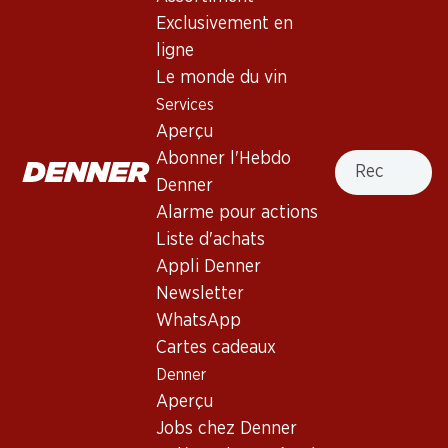
L'Evêque Fonjallaz Dézaley
Exclusivement en
Grand Cru AOC 70
ligne
Le monde du vin
Vin blanc
,
Suisse
,
Lavaux - Vaud
Services
Suisse, Lavaux - Vaud, 2017, 70 cl
Aperçu
Recherche
Abonner l'Hebdo
Non livrable
Denner
Alarme pour actions
Liste d'achats
Appli Denner
Newsletter
Bon à savoir
WhatsApp
Cartes cadeaux
Cépage
Denner
Aperçu
Type de vin
Jobs chez Denner
Vin blanc