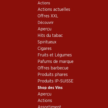
Actions
Table Of Content
Home
Shop des Vins
Connaissances sur le vin
Aller au contenu principal
Aller à la table des matières
Aller au menu principal
Actions actuelles
Pays et régions
Bordeaux
Offres XXL
Découvrir
Aperçu
Hits du tabac
Spiritueux
Cigares
Fruits et Légumes
Pafums de marque
Offres barbecue
Produits phares
Produits IP-SUISSE
Shop des Vins
Aperçu
Bordeaux - le
Actions
royaume du vin
Assortiment