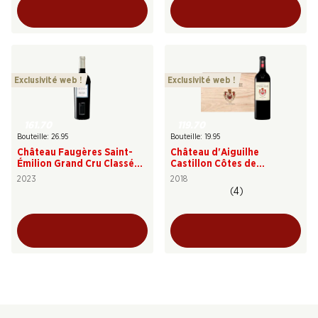
Exclusivité web !
Exclusivité web !
161.70
119.70
Bouteille: 26.95
Bouteille: 19.95
Château Faugères Saint-
Château d'Aiguilhe
Émilion Grand Cru Classé
Castillon Côtes de
AOC
Bordeaux AOC
2023
2018
(4)