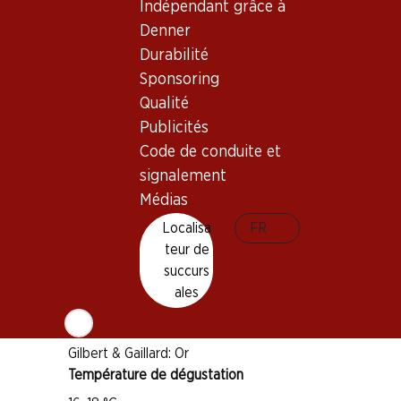
Indépendant grâce à
Denner
Bon à savoir
Durabilité
Sponsoring
Cépage
Qualité
Merlot
Publicités
Cabernet Sauvignon
Code de conduite et
Type de vin
signalement
Vin rouge
Médias
Maturité
Localisa
FR
3–7 ans
teur de
succurs
ales
Distinctions
Expovina: Diplôme d’Or
Gilbert & Gaillard: Or
Température de dégustation