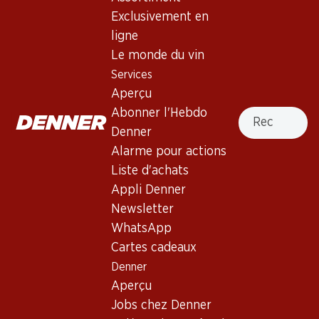
4.0
(258)
Exclusivement en
Château Bonnet Réserve
ligne
Bordeaux AOC
Le monde du vin
Services
Vin rouge
,
France
,
Bordeaux
, 2019
Aperçu
Robe pourpre intense. Nez de cuir, d’épices, de cassis et de
Recherche
Abonner l'Hebdo
foin frais. Bouche à la fois pleine et séveuse,
Denner
magnifiquement structurée. Finale fruitée et persistante.
Alarme pour actions
Liste d'achats
75.–
Appli Denner
Newsletter
Prix par pièce: 12.50
WhatsApp
à 6 x 75 cl
Cartes cadeaux
Livrable
Denner
Aperçu
Jobs chez Denner