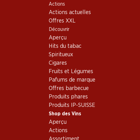
Actions
Table Of Content
Home
Shop des Vins
Vins/champagnes
Aller au contenu principal
Aller à la table des matières
Aller au menu principal
Actions actuelles
Vin rouge
France
Bordeaux
Comte de Malartic Pessac-Léognan AOC
Offres XXL
Découvrir
Aperçu
Hits du tabac
Spiritueux
Cigares
Fruits et Légumes
Pafums de marque
Offres barbecue
Produits phares
Produits IP-SUISSE
Shop des Vins
Aperçu
Recto
Verso
Emballage
Actions
Assortiment