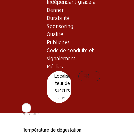
Indépendant grâce à
Denner
Durabilité
Sponsoring
Bon à savoir
Qualité
Publicités
Code de conduite et
Cépage
signalement
Merlot
Médias
Cabernet Sauvignon
Localisa
FR
Petit Verdot
teur de
Type de vin
succurs
Vin rouge
ales
Maturité
3–10 ans
Température de dégustation