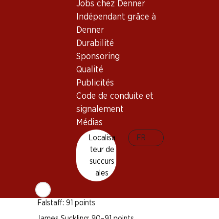
Jobs chez Denner
Indépendant grâce à
Bon à savoir
Denner
Durabilité
Sponsoring
Cépage
Qualité
Cabernet Sauvignon
Publicités
Merlot
Code de conduite et
Petit Verdot
signalement
Type de vin
Médias
Vin rouge
Localisa
FR
Maturité
teur de
3–8 ans
succurs
ales
Distinctions
Falstaff: 91 points
James Suckling: 90–91 points