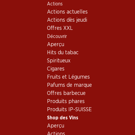
Actions
Table Of Content
Home
Shop des Vins
Vins/champagnes
Aller au contenu principal
Aller à la table des matières
Aller au menu principal
Actions actuelles
Vin rouge
France
Bordeaux
Château d’Escurac Médoc AOC Cru Bourgeois
Actions dès jeudi
Offres XXL
Exclusivité web !
Découvrir
Aperçu
Hits du tabac
Spiritueux
Cigares
Fruits et Légumes
Pafums de marque
Offres barbecue
Produits phares
Produits IP-SUISSE
Shop des Vins
Recto
Verso
Aperçu
Actions