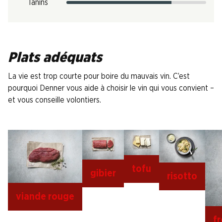
Tanins
Plats adéquats
La vie est trop courte pour boire du mauvais vin. C’est
pourquoi Denner vous aide à choisir le vin qui vous convient –
et vous conseille volontiers.
tofu
gibier
risotto
viande rouge
f