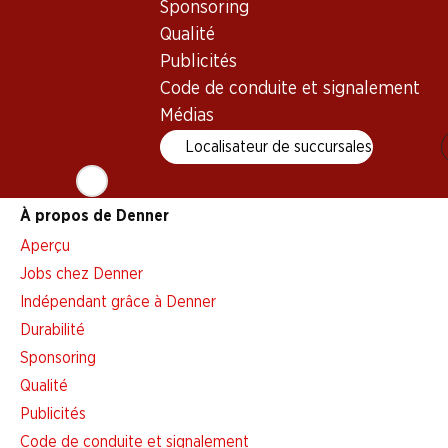
Sponsoring
Alarme pour actions
Qualité
Liste d'achats
Publicités
Appli Denner
Code de conduite et signalement
Newsletter
Médias
WhatsApp
Localisateur de succursales
Cartes cadeaux
À propos de Denner
Aperçu
Jobs chez Denner
Indépendant grâce à Denner
Durabilité
Sponsoring
Qualité
Publicités
Code de conduite et signalement