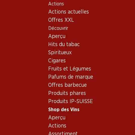
Actions
Table Of Content
Home
Shop des Vins
Vins/champagnes
Autres
Aller au contenu principal
Aller à la table des matières
Aller au menu principal
Actions actuelles
Autres - Chili
Offres XXL
Découvrir
Chili
Aperçu
Hits du tabac
Spiritueux
58.80
58.80
29.70
Cigares
Bouteille: 9.80
Bouteille: 9.80
Bouteille: 4.95
Fruits et Légumes
Luis Felipe E
Concha y Toro
Los Pasos
Terraced Vio
Casillero del Diablo
Carménère
Pafums de marque
Reserva
Cabernet Sauvignon
2025
2023
2024
Offres barbecue
Reserva
(
(19)
(153)
Produits phares
Produits IP-SUISSE
Shop des Vins
Aperçu
Actions
Assortiment