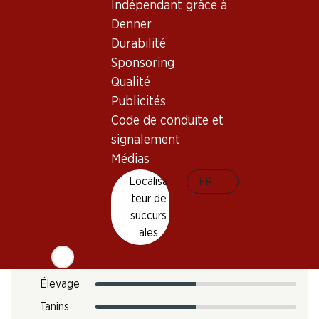
Indépendant grâce à
Température de dégustation
Denner
Empreinte carbone
Durabilité
Sponsoring
12.12 kg
N° d'art.
Qualité
Publicités
301303
Code de conduite et
signalement
Goût
Médias
Localisa
FR
teur de
Acidité
succurs
ales
Sucre
Intensité
Élevage
Tanins