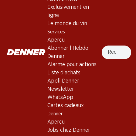
Exclusivement en
France, Bordeaux, 2007, 75 cl
ligne
Le monde du vin
Non livrable
Services
Aperçu
Recherche
Abonner l'Hebdo
Denner
Alarme pour actions
Bon à savoir
Liste d'achats
Appli Denner
Cépage
Newsletter
Type de vin
WhatsApp
Cartes cadeaux
Vin rouge_old
Maturité
Denner
Aperçu
0
Jobs chez Denner