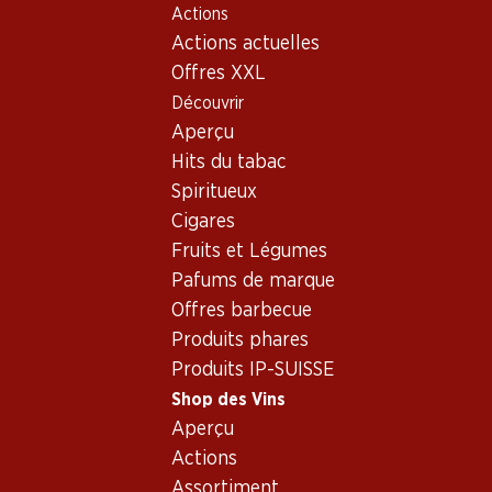
Actions
Table Of Content
Home
Shop des Vins
Vins/champagnes
Aller au contenu principal
Aller à la table des matières
Aller au menu principal
Actions actuelles
Vin rouge
France
Bordeaux
Château Pichon-Lalande Pauillac AOC 2007 75
Offres XXL
Découvrir
Aperçu
Hits du tabac
Spiritueux
Cigares
Fruits et Légumes
Pafums de marque
Offres barbecue
Produits phares
Produits IP-SUISSE
Château Pichon-Lalande
Shop des Vins
Aperçu
Pauillac AOC 2007 75
Actions
Vin rouge_old
,
France
,
Bordeaux
, 2007
Assortiment